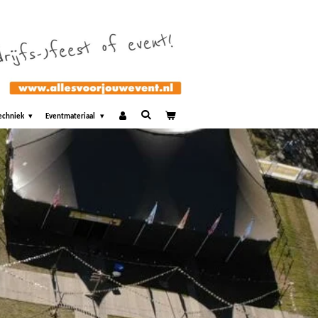
echniek
Eventmateriaal