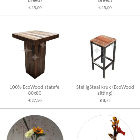
breed)
breed)
€ 15,00
€ 15,00
100% EcoWood statafel
StelligStaal kruk (EcoWood
80x80
zitting)
€ 27,50
€ 8,75