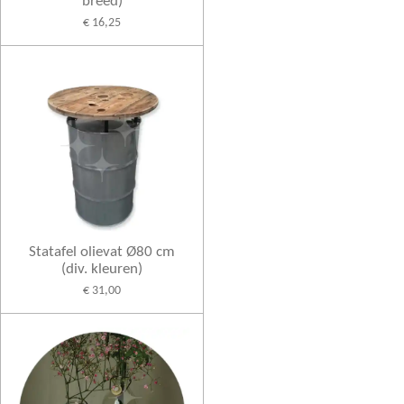
breed)
€ 16,25
Statafel olievat Ø80 cm
(div. kleuren)
€ 31,00