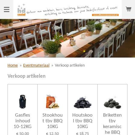
Ga
direct
naar
de
hoofdinhoud
Home
»
Eventmateriaal
»
Verkoop artikelen
Verkoop artikelen
Gasfles
Stookhou
Houtskoo
Briketten
inhoud
t tbv BBQ
l tbv BBQ
tbv
10-12KG
10KG
10KG
keramisc
he BBQ
€ 50,00
€ 12,50
€ 18,75