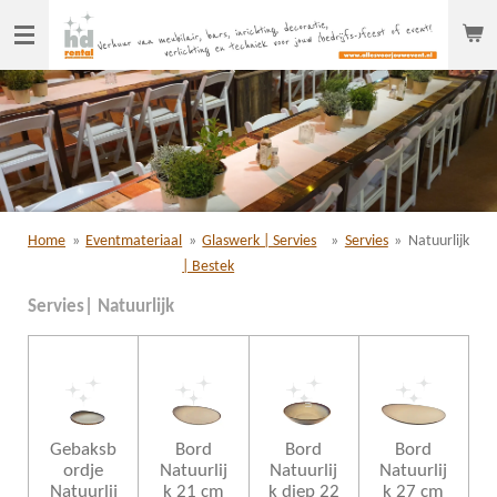
Ga
direct
naar
de
hoofdinhoud
Home
»
Eventmateriaal
»
Glaswerk | Servies
»
Servies
»
Natuurlijk
| Bestek
Servies| Natuurlijk
Gebaksb
Bord
Bord
Bord
ordje
Natuurlij
Natuurlij
Natuurlij
Natuurlij
k 21 cm
k diep 22
k 27 cm