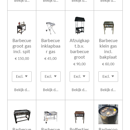
Bekijk details
Bekijk details
Bekijk details
Bekijk details
Barbecue
Barbecue
Afzuigkap
Barbecue
groot gas
inklapbaa
t.b.v.
klein gas
incl. spit
r gas
barbecue
incl.
groot
bakplaat
€ 150,00
€ 45,00
€ 90,00
€ 60,00
Bekijk details
Bekijk details
Bekijk details
Bekijk details
Barbecue
Barbecue
Poffertjes
Barbecoo