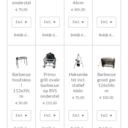
onderstel
46cm
€ 70,00
€ 365,00
Bekijk details
Bekijk details
Bekijk details
Bekijk details
Barbecue
Primo
Heksenke
Barbecue
houtskoo
grill ovale
tel incl.
groot gas
l
barbecue
statief
126x58c
113x39c
op RVS
klein
m
m
onderstel
€ 70,00
€ 100,00
€ 30,00
€ 155,00