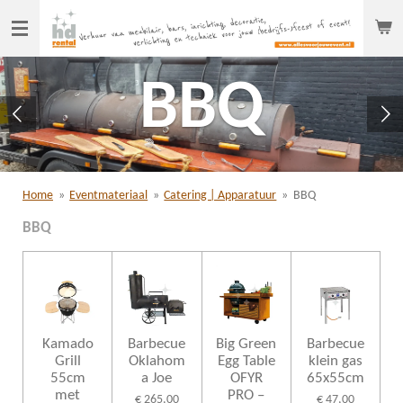
Ga
direct
naar
de
BBQ
hoofdinhoud
Home
»
Eventmateriaal
»
Catering | Apparatuur
»
BBQ
BBQ
Kamado
Barbecue
Big Green
Barbecue
Grill
Oklahom
Egg Table
klein gas
55cm
a Joe
OFYR
65x55cm
met
PRO –
€ 265,00
€ 47,00