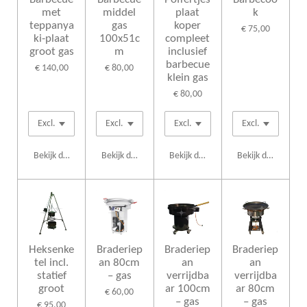
met
middel
plaat
k
teppanya
gas
koper
€ 75,00
ki-plaat
100x51c
compleet
groot gas
m
inclusief
barbecue
€ 140,00
€ 80,00
klein gas
€ 80,00
Bekijk details
Bekijk details
Bekijk details
Bekijk details
Heksenke
Braderiep
Braderiep
Braderiep
tel incl.
an 80cm
an
an
statief
– gas
verrijdba
verrijdba
groot
ar 100cm
ar 80cm
€ 60,00
– gas
– gas
€ 95,00