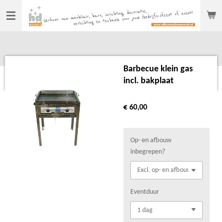
Ga
direct
naar
de
hoofdinhoud
Barbecue klein gas
incl. bakplaat
€ 60,00
Op- en afbouw
inbegrepen?
Eventduur