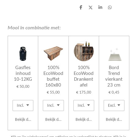
D
D
S
D
e
e
h
e
l
e
a
l
e
l
r
e
n
e
n
Mooi in combinatie met:
Gasfles
100%
100%
Bord
inhoud
EcoWood
EcoWood
Trend
10-12KG
buffet
Drankent
vierkant
160x80
afel
23 cm
€ 50,00
€ 55,00
€ 175,00
€ 0,45
Bekijk details
Bekijk details
Bekijk details
Bekijk details