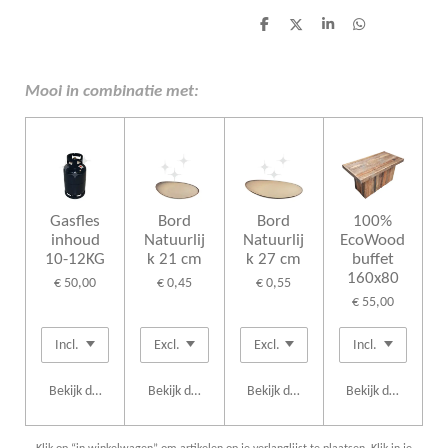
D
D
S
D
e
e
h
e
l
e
a
l
e
l
r
e
n
e
n
Mooi in combinatie met:
Gasfles
Bord
Bord
100%
inhoud
Natuurlij
Natuurlij
EcoWood
10-12KG
k 21 cm
k 27 cm
buffet
160x80
€ 50,00
€ 0,45
€ 0,55
€ 55,00
Bekijk details
Bekijk details
Bekijk details
Bekijk details