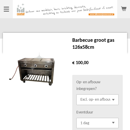
Ga
direct
naar
de
hoofdinhoud
Barbecue groot gas
126x58cm
€ 100,00
Op- en afbouw
inbegrepen?
Eventduur