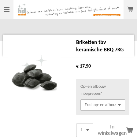
Ga
direct
naar
de
hoofdinhoud
Briketten tbv
keramische BBQ 7KG
€ 17,50
Op- en afbouw
inbegrepen?
In
winkelwagen