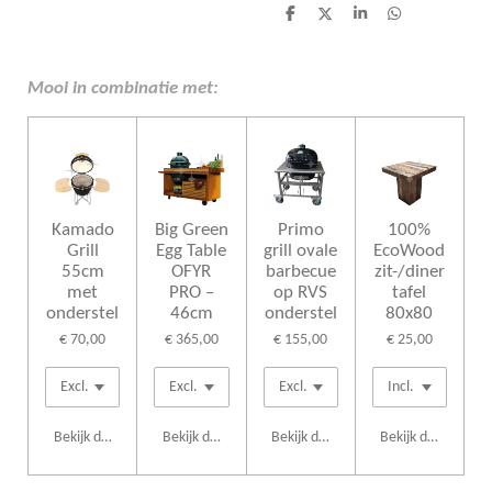
D
D
S
D
e
e
h
e
l
e
a
l
e
l
r
e
n
e
n
Mooi in combinatie met:
Kamado
Big Green
Primo
100%
Grill
Egg Table
grill ovale
EcoWood
55cm
OFYR
barbecue
zit-/diner
met
PRO –
op RVS
tafel
onderstel
46cm
onderstel
80x80
€ 70,00
€ 365,00
€ 155,00
€ 25,00
Bekijk details
Bekijk details
Bekijk details
Bekijk details