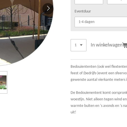
Eventduur
In winkelwagen
Bedouïententen (ook wel flextente
feest of (bedrijfs-)event een sfeervol
gewenste aantal vierkante meters i
De Bedouïenentent komt oorspronkel
woestijn. Niet alleen tegen wind e
warmte buiten en 's avonds en 's nac
uit!