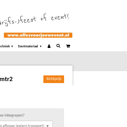
echniek
Eventmateriaal
 mtr2
Richtprijs
uw inbegrepen?