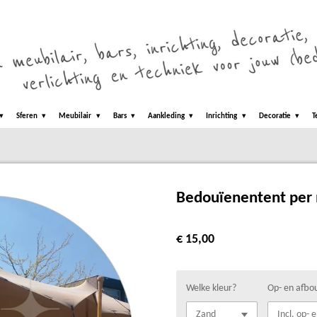
Sferen
Meubilair
Bars
Aankleding
Inrichting
Decoratie
T
Bedouïenentent per
€ 15,00
Welke kleur?
Op- en afbo