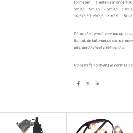
Formaten: (Tenten zijn onderling 
5x10,5 | 6x10,5 | 7,5x10,5 | 10x10
10,5x7,5 | 15x7,5 | 21x7,5 | 18x12
Dit product wordt voor jou op- en
Rental, de bijkomende extra transpo
uiteraard geheel vrijblijvend is.
Na bestellen ontvang je eerst een o
D
D
S
e
e
h
l
e
a
e
l
r
n
e