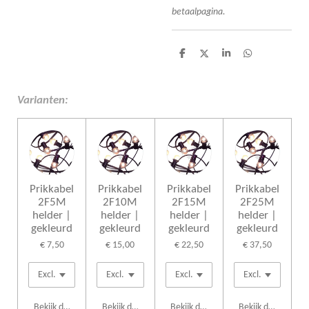
betaalpagina.
D
D
S
D
e
e
h
e
l
e
a
l
e
l
r
e
n
e
n
Varianten:
Prikkabel
Prikkabel
Prikkabel
Prikkabel
2F5M
2F10M
2F15M
2F25M
helder |
helder |
helder |
helder |
gekleurd
gekleurd
gekleurd
gekleurd
€ 7,50
€ 15,00
€ 22,50
€ 37,50
Bekijk details
Bekijk details
Bekijk details
Bekijk details