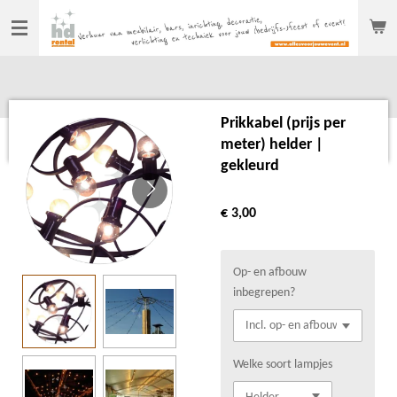
Ga
direct
naar
de
hoofdinhoud
Prikkabel (prijs per
meter) helder |
gekleurd
€ 3,00
Op- en afbouw
inbegrepen?
Welke soort lampjes