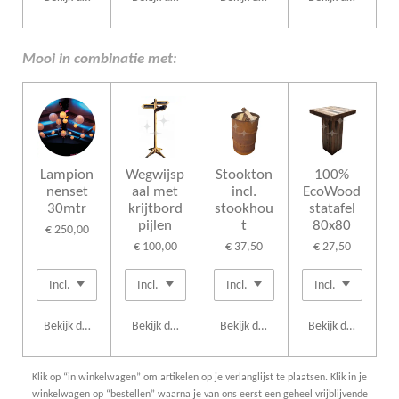
Mooi in combinatie met:
Lampion
Wegwijsp
Stookton
100%
nenset
aal met
incl.
EcoWood
30mtr
krijtbord
stookhou
statafel
pijlen
t
80x80
€ 250,00
€ 100,00
€ 37,50
€ 27,50
Bekijk details
Bekijk details
Bekijk details
Bekijk details
Klik op “in winkelwagen” om artikelen op je verlanglijst te plaatsen. Klik in je
winkelwagen op “bestellen” waarna je van ons eerst een geheel vrijblijvende