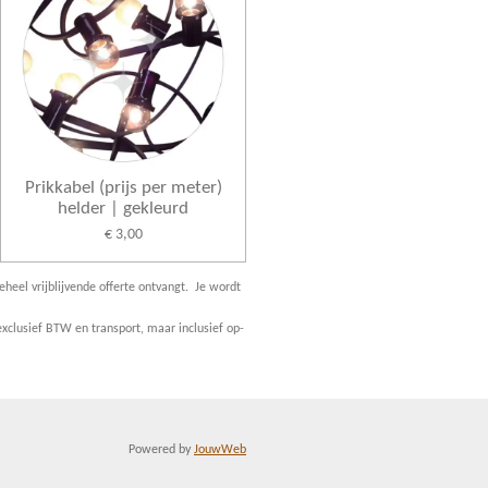
Prikkabel (prijs per meter)
helder | gekleurd
€ 3,00
eheel vrijblijvende offerte ontvangt. Je wordt
xclusief BTW en transport, maar inclusief op-
Powered by
JouwWeb