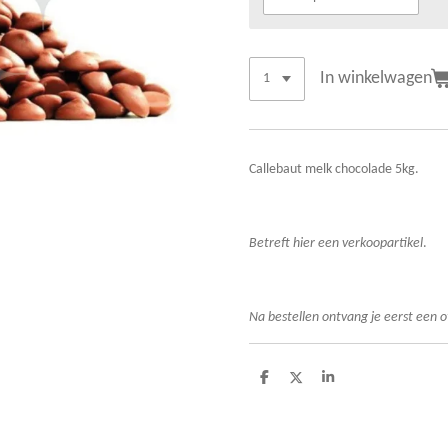
In winkelwagen
Callebaut melk chocolade 5kg.
Betreft hier een verkoopartikel
.
Na bestellen ont
vang je eerst een o
D
D
S
e
e
h
l
e
a
e
l
r
n
e