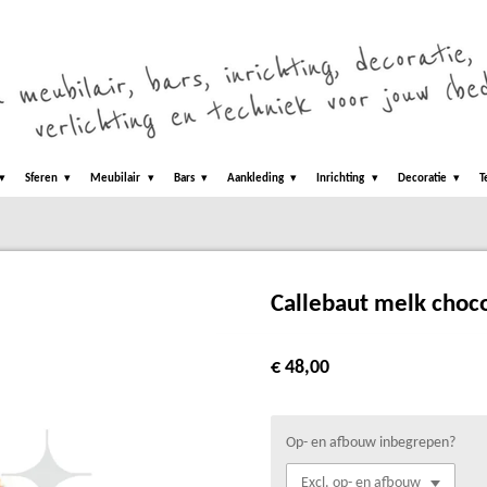
Sferen
Meubilair
Bars
Aankleding
Inrichting
Decoratie
T
Callebaut melk choc
€ 48,00
Op- en afbouw inbegrepen?