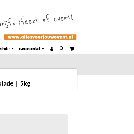
echniek
Eventmateriaal
olade | 5kg