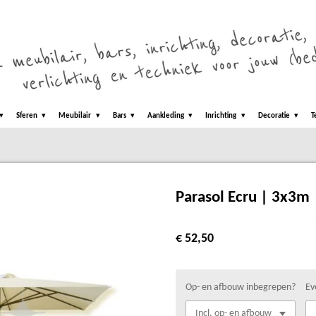
Sferen
Meubilair
Bars
Aankleding
Inrichting
Decoratie
T
Parasol Ecru | 3x3m
€ 52,50
Op- en afbouw inbegrepen?
Ev