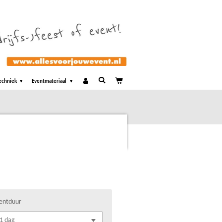
echniek
Eventmateriaal
entduur