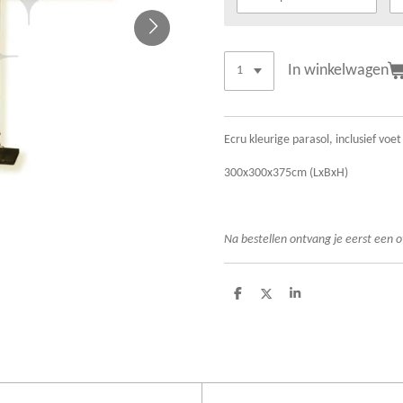
In winkelwagen
Ecru kleurige parasol, inclusief voet
300x300x375cm (LxBxH)
Na bestellen ontvang je eerst een o
D
D
S
e
e
h
l
e
a
e
l
r
n
e