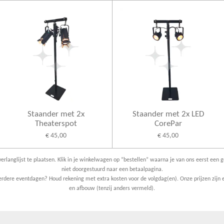
Staander met 2x
Staander met 2x LED
Theaterspot
CorePar
€ 45,00
€ 45,00
erlanglijst te plaatsen. Klik in je winkelwagen op “bestellen” waarna je van ons eerst een g
niet doorgestuurd naar een betaalpagina.
dere eventdagen? Houd rekening met extra kosten voor de volgdag(en). Onze prijzen zijn e
en afbouw (tenzij anders vermeld).