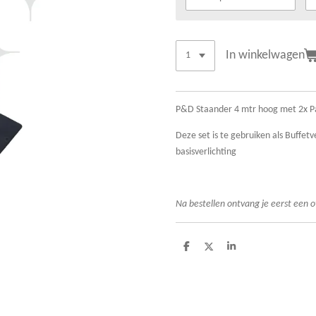
In winkelwagen
P&D Staander 4 mtr hoog met 2x P
Deze set is te gebruiken als Buffetv
basisverlichting
Na bestellen ontvang je eerst een o
D
D
S
e
e
h
l
e
a
e
l
r
n
e