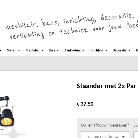
Sferen
Meubilair
Bars
Aankleding
Inrichting
Decoratie
T
Staander met 2x Par
€ 37,50
Op- en afbouw inbegrepen?
Ev