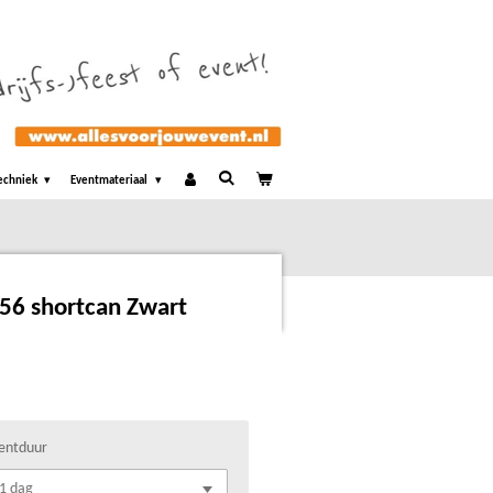
echniek
Eventmateriaal
 56 shortcan Zwart
entduur