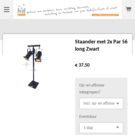
Ga
direct
naar
de
hoofdinhoud
Staander met 2x Par 56
long Zwart
€ 37,50
Op- en afbouw
inbegrepen?
Eventduur