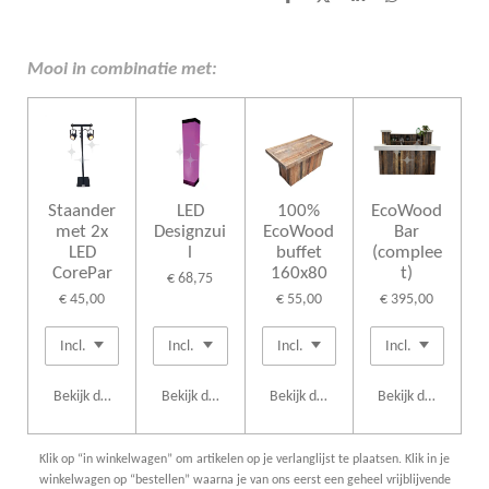
D
D
S
D
e
e
h
e
l
e
a
l
e
l
r
e
n
e
n
Mooi in combinatie met:
Staander
LED
100%
EcoWood
met 2x
Designzui
EcoWood
Bar
LED
l
buffet
(complee
CorePar
160x80
t)
€ 68,75
€ 45,00
€ 55,00
€ 395,00
Bekijk details
Bekijk details
Bekijk details
Bekijk details
Klik op “in winkelwagen” om artikelen op je verlanglijst te plaatsen. Klik in je
winkelwagen op “bestellen” waarna je van ons eerst een geheel vrijblijvende