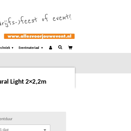
echniek
Eventmateriaal
ral Light 2×2,2m
entduur