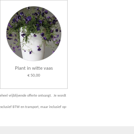
Plant in witte vaas
€ 50,00
eheel vrijblijvende offerte ontvangt. Je wordt
xclusief BTW en transport, maar inclusief op-