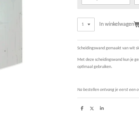
In winkelwagen
Scheidingswand gemaakt van wit s
Met deze scheidingswand kun je gez
optimaal gebruiken.
Na bestellen ontvang je eerst een o
D
D
S
e
e
h
l
e
a
e
l
r
n
e