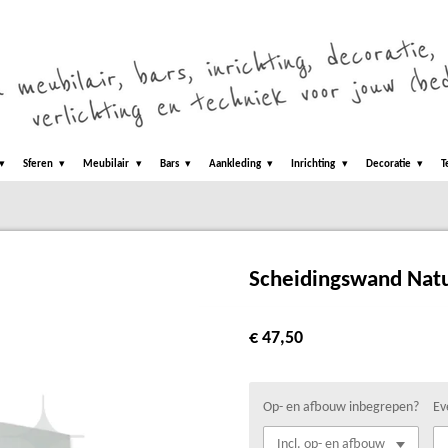
Sferen
Meubilair
Bars
Aankleding
Inrichting
Decoratie
T
Scheidingswand Natu
€ 47,50
Op- en afbouw inbegrepen?
Ev