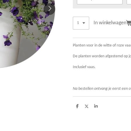
In winkelwagen
Planten voor in de witte of roze vaa
De planten worden afgestemd op j
Inclusief vaas.
Na bestellen ontvang je eerst een o
D
D
S
e
e
h
l
e
a
e
l
r
n
e