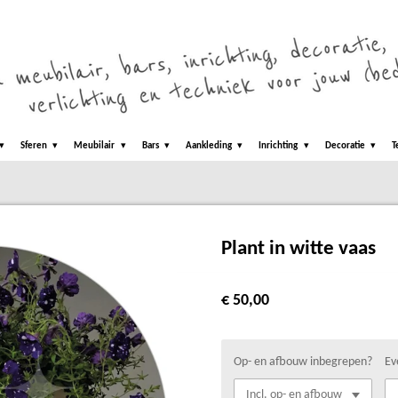
Sferen
Meubilair
Bars
Aankleding
Inrichting
Decoratie
T
Plant in witte vaas
€ 50,00
Op- en afbouw inbegrepen?
Ev