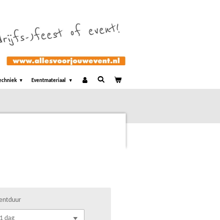
echniek
Eventmateriaal
entduur