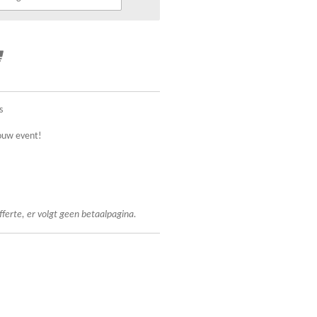
s
ouw event!
fferte, er volgt geen betaalpagina.