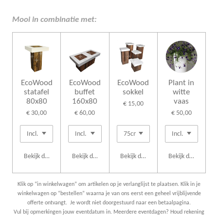
l
e
a
l
e
l
r
e
n
e
n
Mooi in combinatie met:
EcoWood
EcoWood
EcoWood
Plant in
statafel
buffet
sokkel
witte
80x80
160x80
vaas
€ 15,00
€ 30,00
€ 60,00
€ 50,00
Bekijk details
Bekijk details
Bekijk details
Bekijk details
Klik op “in winkelwagen” om artikelen op je verlanglijst te plaatsen. Klik in je
winkelwagen op “bestellen” waarna je van ons eerst een geheel vrijblijvende
offerte ontvangt. Je wordt niet doorgestuurd naar een betaalpagina.
Vul bij opmerkingen jouw eventdatum in. Meerdere eventdagen? Houd rekening