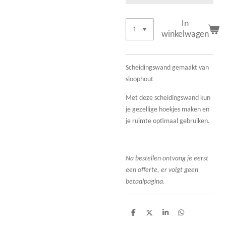
In
winkelwagen
Scheidingswand gemaakt van
sloophout
Met deze scheidingswand kun
je gezellige hoekjes maken en
je ruimte optimaal gebruiken.
Na bestellen ontvang je eerst
een offerte, er volgt geen
betaalpagina.
D
D
S
D
e
e
h
e