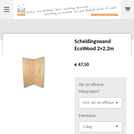
Ga
direct
naar
de
hoofdinhoud
Scheidingswand
EcoWood 2×2,2m
€ 47,50
Op- en afbouw
inbegrepen?
Eventduur