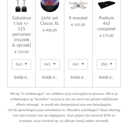
Geluidsse
Licht set
X meubel
Podium
t tot +/-
Classic XL
4x3
€ 150,00
125
compleet
€ 400,00
personen
€ 175,00
(muziek
& spraak)
€ 150,00
Bekijk details
Bekijk details
Bekijk details
Bekijk details
Klik op “in winkelwagen” om artikelen op je verlanglijst te plaatsen. Klik in je
winkelwagen op “bestellen” waarna je van ons eerst een geheel vrijblijvende
offerte ontvangt. Je wordt niet doorgestuurd naar een betaalpagina.
Vul bij opmerkingen jouw eventdatum in. Meerdere eventdagen? Houd rekening
met extra kosten voor de volgdag(en). Onze prijzen zijn exclusief BTW en
transport, maar inclusief op- en afbouw (tenzij anders vermeld).