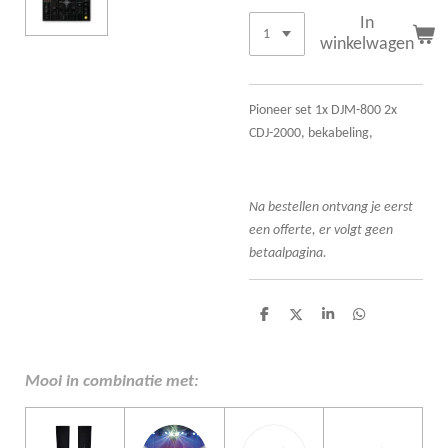
In
winkelwagen
Pioneer set 1x DJM-800 2x
CDJ-2000, bekabeling,
Na bestellen ontvang je eerst
een offerte, er volgt geen
betaalpagina.
D
D
S
D
e
e
h
e
l
e
a
l
e
l
r
e
n
e
n
Mooi in combinatie met: