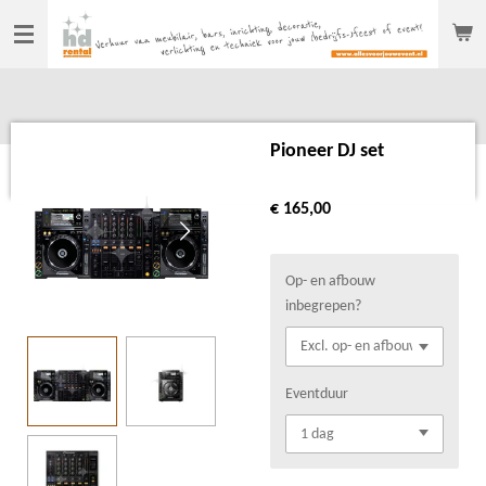
Ga
direct
naar
de
hoofdinhoud
Pioneer DJ set
€ 165,00
Op- en afbouw
inbegrepen?
Eventduur