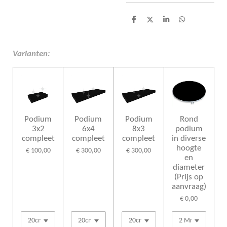
D
D
S
D
e
e
h
e
l
e
a
l
e
l
r
e
n
e
n
Varianten:
Podium
Podium
Podium
Rond
3x2
6x4
8x3
podium
compleet
compleet
compleet
in diverse
hoogte
€ 100,00
€ 300,00
€ 300,00
en
diameter
(Prijs op
aanvraag)
€ 0,00