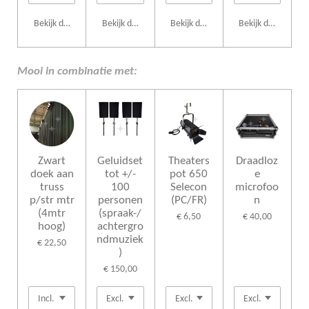
Bekijk details
Bekijk details
Bekijk details
Bekijk details
Mooi in combinatie met:
Zwart
Geluidset
Theaters
Draadloz
doek aan
tot +/-
pot 650
e
truss
100
Selecon
microfoo
p/str mtr
personen
(PC/FR)
n
(4mtr
(spraak-/
€ 6,50
€ 40,00
hoog)
achtergro
ndmuziek
€ 22,50
)
€ 150,00