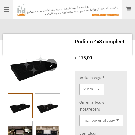
Ga
direct
naar
de
hoofdinhoud
Podium 4x3 compleet
€ 175,00
Welke hoogte?
Op- en afbouw
inbegrepen?
Eventduur