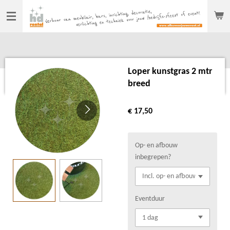
Ga
direct
naar
de
hoofdinhoud
Loper kunstgras 2 mtr
breed
€ 17,50
Op- en afbouw
inbegrepen?
Eventduur