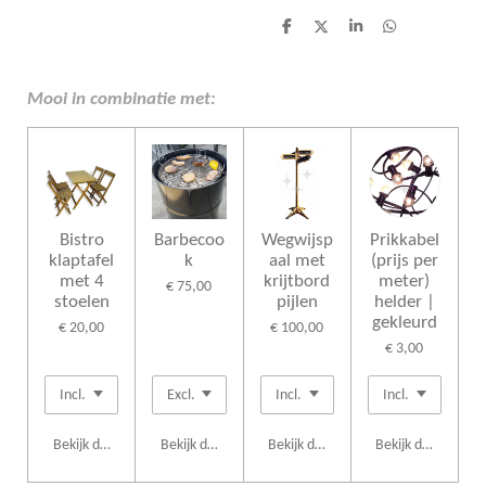
D
D
S
D
e
e
h
e
l
e
a
l
e
l
r
e
n
e
n
Mooi in combinatie met:
Bistro
Barbecoo
Wegwijsp
Prikkabel
klaptafel
k
aal met
(prijs per
met 4
krijtbord
meter)
€ 75,00
stoelen
pijlen
helder |
gekleurd
€ 20,00
€ 100,00
€ 3,00
Bekijk details
Bekijk details
Bekijk details
Bekijk details