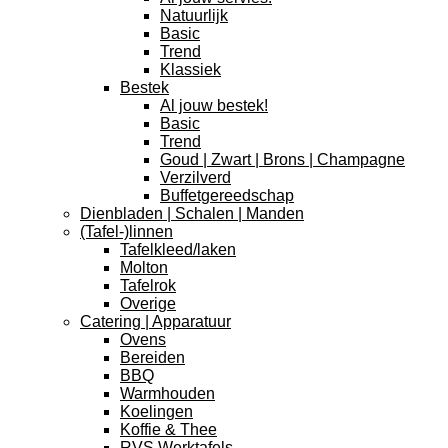
Natuurlijk
Basic
Trend
Klassiek
Bestek
Al jouw bestek!
Basic
Trend
Goud | Zwart | Brons | Champagne
Verzilverd
Buffetgereedschap
Dienbladen | Schalen | Manden
(Tafel-)linnen
Tafelkleed/laken
Molton
Tafelrok
Overige
Catering | Apparatuur
Ovens
Bereiden
BBQ
Warmhouden
Koelingen
Koffie & Thee
RVS Werktafels