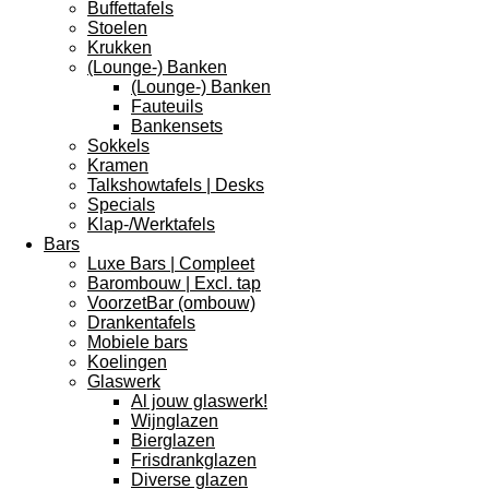
Buffettafels
Stoelen
Krukken
(Lounge-) Banken
(Lounge-) Banken
Fauteuils
Bankensets
Sokkels
Kramen
Talkshowtafels | Desks
Specials
Klap-/Werktafels
Bars
Luxe Bars | Compleet
Barombouw | Excl. tap
VoorzetBar (ombouw)
Drankentafels
Mobiele bars
Koelingen
Glaswerk
Al jouw glaswerk!
Wijnglazen
Bierglazen
Frisdrankglazen
Diverse glazen