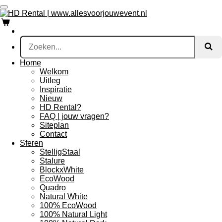
Ga
direct
naar
de
hoofdinhoud
Home
Welkom
Uitleg
Inspiratie
Nieuw
HD Rental?
FAQ | jouw vragen?
Siteplan
Contact
Sferen
StelligStaal
Stalure
BlockxWhite
EcoWood
Quadro
Natural White
100% EcoWood
100% Natural Light