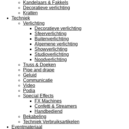
Kandelaars & Fakkels
Decoratieve verlichting
Kratten
Techniek
Verlichting
Decoratieve verlichting
Sfeerverlichting
Buitenverlichting
Algemene verlichting
Showverlichting
Studioverlichting
Noodverlichting
Truss & Doeken
Pipe and drape
Geluid
Communicatie
Video
Podia
Special Effects
FX Machines
Confetti & Streamers
Handbediend
Bekabeling
Techniek Verbruiksartikelen
Eventmateriaal