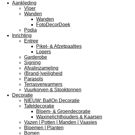
Aankleding
Vloer
Wanden
Wanden
FotoDecorDoek
Podia
Inrichting
Entree
Piket- & Afzetpaaltjes
Lopers
Garderobe
Signing
Afvalinzameling
(Brand-)veiligheid
Parasols
Terrasverwarmers
Vuurkorven & Stooktonnen
Decoratie
NIEUW: BallOn Decoratie
Tafeldecoratie
Bloem- & Groendecoratie
Waxinelichthouders & Kaarsen
Vazen | Potten | Manden | Vaasjes
Bloemen | Planten
Bomen