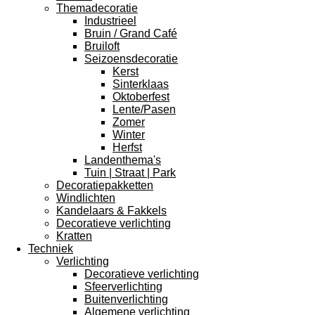
Themadecoratie
Industrieel
Bruin / Grand Café
Bruiloft
Seizoensdecoratie
Kerst
Sinterklaas
Oktoberfest
Lente/Pasen
Zomer
Winter
Herfst
Landenthema's
Tuin | Straat | Park
Decoratiepakketten
Windlichten
Kandelaars & Fakkels
Decoratieve verlichting
Kratten
Techniek
Verlichting
Decoratieve verlichting
Sfeerverlichting
Buitenverlichting
Algemene verlichting