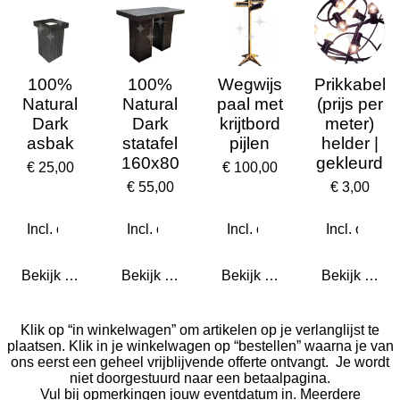
100%
100%
Wegwijs
Prikkabel
Natural
Natural
paal met
(prijs per
Dark
Dark
krijtbord
meter)
asbak
statafel
pijlen
helder |
160x80
gekleurd
€ 25,00
€ 100,00
€ 55,00
€ 3,00
Bekijk details
Bekijk details
Bekijk details
Bekijk detail
Klik op “in winkelwagen” om artikelen op je verlanglijst te
plaatsen. Klik in je winkelwagen op “bestellen” waarna je van
ons eerst een geheel vrijblijvende offerte ontvangt. Je wordt
niet doorgestuurd naar een betaalpagina.
Vul bij opmerkingen jouw eventdatum in. Meerdere