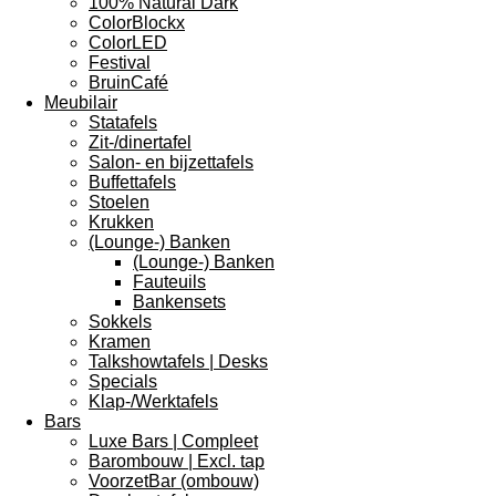
100% Natural Dark
ColorBlockx
ColorLED
Festival
BruinCafé
Meubilair
Statafels
Zit-/dinertafel
Salon- en bijzettafels
Buffettafels
Stoelen
Krukken
(Lounge-) Banken
(Lounge-) Banken
Fauteuils
Bankensets
Sokkels
Kramen
Talkshowtafels | Desks
Specials
Klap-/Werktafels
Bars
Luxe Bars | Compleet
Barombouw | Excl. tap
VoorzetBar (ombouw)