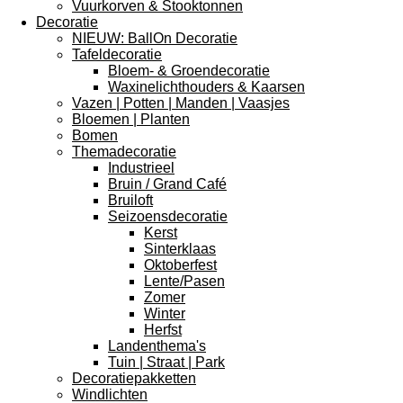
Vuurkorven & Stooktonnen
Decoratie
NIEUW: BallOn Decoratie
Tafeldecoratie
Bloem- & Groendecoratie
Waxinelichthouders & Kaarsen
Vazen | Potten | Manden | Vaasjes
Bloemen | Planten
Bomen
Themadecoratie
Industrieel
Bruin / Grand Café
Bruiloft
Seizoensdecoratie
Kerst
Sinterklaas
Oktoberfest
Lente/Pasen
Zomer
Winter
Herfst
Landenthema's
Tuin | Straat | Park
Decoratiepakketten
Windlichten