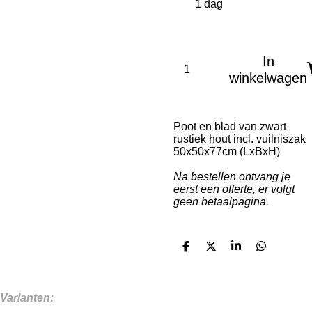
In
winkelwagen
Poot en blad van zwart
rustiek hout incl. vuilniszak
50x50x77cm (LxBxH)
Na bestellen ontvang je
eerst een offerte, er volgt
geen betaalpagina.
D
D
S
D
e
e
h
e
l
e
a
l
e
l
r
e
n
e
n
Varianten: