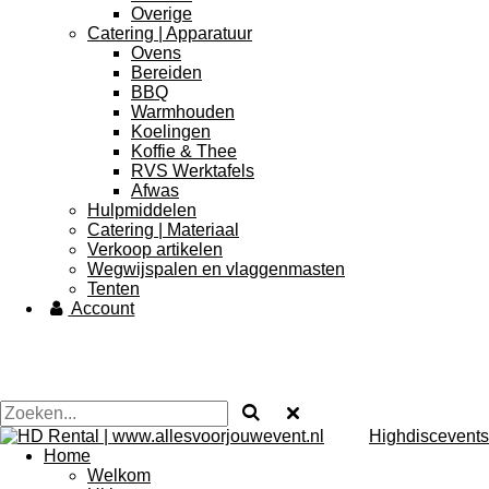
Overige
Catering | Apparatuur
Ovens
Bereiden
BBQ
Warmhouden
Koelingen
Koffie & Thee
RVS Werktafels
Afwas
Hulpmiddelen
Catering | Materiaal
Verkoop artikelen
Wegwijspalen en vlaggenmasten
Tenten
Account
Highdiscevents
Home
Welkom