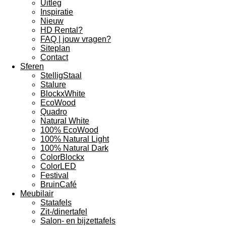
Uitleg
Inspiratie
Nieuw
HD Rental?
FAQ | jouw vragen?
Siteplan
Contact
Sferen
StelligStaal
Stalure
BlockxWhite
EcoWood
Quadro
Natural White
100% EcoWood
100% Natural Light
100% Natural Dark
ColorBlockx
ColorLED
Festival
BruinCafé
Meubilair
Statafels
Zit-/dinertafel
Salon- en bijzettafels