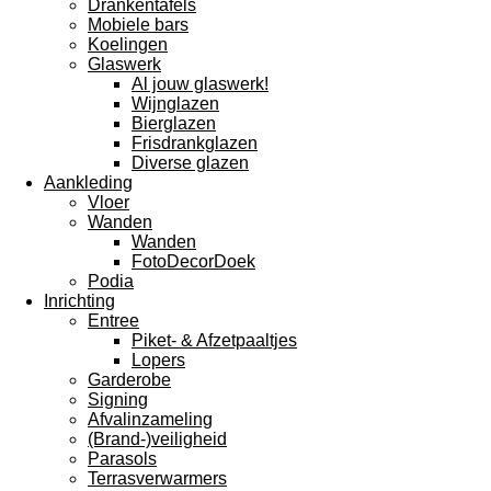
Drankentafels
Mobiele bars
Koelingen
Glaswerk
Al jouw glaswerk!
Wijnglazen
Bierglazen
Frisdrankglazen
Diverse glazen
Aankleding
Vloer
Wanden
Wanden
FotoDecorDoek
Podia
Inrichting
Entree
Piket- & Afzetpaaltjes
Lopers
Garderobe
Signing
Afvalinzameling
(Brand-)veiligheid
Parasols
Terrasverwarmers