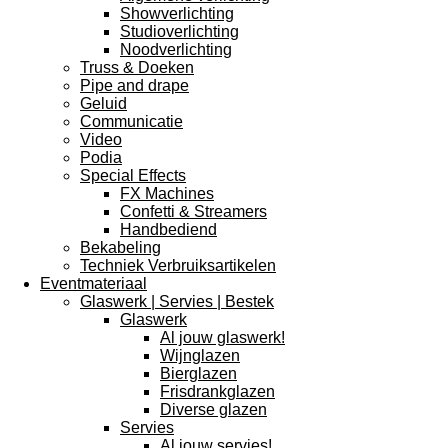
Showverlichting
Studioverlichting
Noodverlichting
Truss & Doeken
Pipe and drape
Geluid
Communicatie
Video
Podia
Special Effects
FX Machines
Confetti & Streamers
Handbediend
Bekabeling
Techniek Verbruiksartikelen
Eventmateriaal
Glaswerk | Servies | Bestek
Glaswerk
Al jouw glaswerk!
Wijnglazen
Bierglazen
Frisdrankglazen
Diverse glazen
Servies
Al jouw servies!