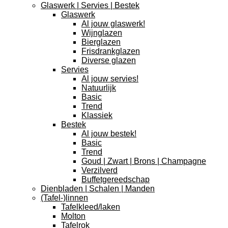
Glaswerk | Servies | Bestek
Glaswerk
Al jouw glaswerk!
Wijnglazen
Bierglazen
Frisdrankglazen
Diverse glazen
Servies
Al jouw servies!
Natuurlijk
Basic
Trend
Klassiek
Bestek
Al jouw bestek!
Basic
Trend
Goud | Zwart | Brons | Champagne
Verzilverd
Buffetgereedschap
Dienbladen | Schalen | Manden
(Tafel-)linnen
Tafelkleed/laken
Molton
Tafelrok