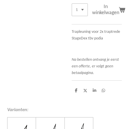
In
winkelwagen
Trapleuning voor 2x traptrede
StageDex tbv podia
Na bestellen ontvang je eerst
een offerte, er volgt geen
betaalpagina.
D
D
S
D
e
e
h
e
l
e
a
l
e
l
r
e
n
e
n
Varianten: