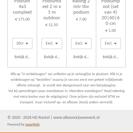
Podium
Podiumd
Railing 2
Podiump
4x3
eel 2 m x
mtr tbv
oot (set
compleet
1 m
podium
van 4)
outdoor
20|40|6
€ 175,00
€ 7,00
0 cm
€ 12,50
€ 1,00
Bekijk details
Bekijk details
Bekijk details
Bekijk details
Klik op “in winkelwagen” om artikelen op je verlanglijst te plaatsen. Klik in je
winkelwagen op “bestellen” waarna je van ons eerst een geheel vrijblijvende
offerte ontvangt. Je wordt niet doorgestuurd naar een betaalpagina.
Vul bij opmerkingen jouw eventdatum in. Meerdere eventdagen? Houd rekening
met extra kosten voor de volgdag(en). Onze prijzen zijn exclusief BTW en
transport, maar inclusief op- en afbouw (tenzij anders vermeld).
© 2020 - 2026 HD Rental | www.allesvoorjouwevent.nl
Powered by
JouwWeb