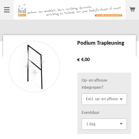
Ga
direct
naar
de
hoofdinhoud
Podium Trapleuning
€ 4,00
Op- en afbouw
inbegrepen?
Eventduur