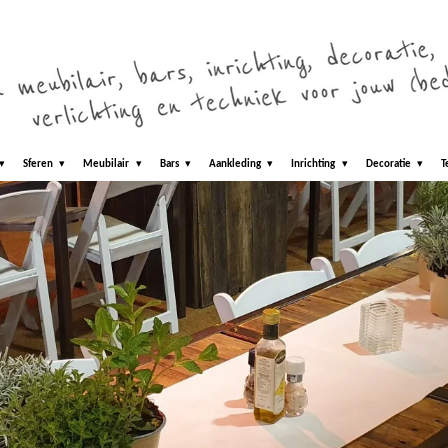
Sferen
Meubilair
Bars
Aankleding
Inrichting
Decoratie
T