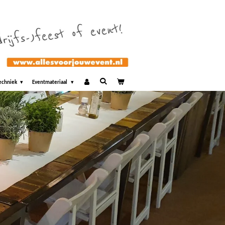
echniek
Eventmateriaal