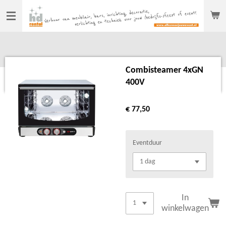
Ga
direct
naar
de
hoofdinhoud
Combisteamer 4xGN
400V
€ 77,50
Eventduur
In
winkelwagen