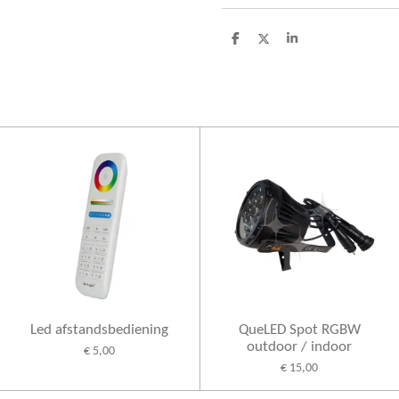
D
D
S
e
e
h
l
e
a
e
l
r
n
e
Led afstandsbediening
QueLED Spot RGBW
outdoor / indoor
€ 5,00
€ 15,00