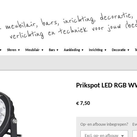
Sferen
Meubilair
Bars
Aankleding
Inrichting
Decoratie
T
Prikspot LED RGB 
€ 7,50
Op- en afbouw inbegrepen?
Ev