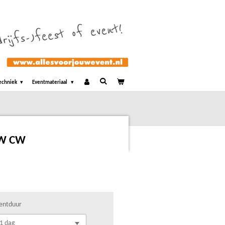
echniek
Eventmateriaal
WW CW
entduur