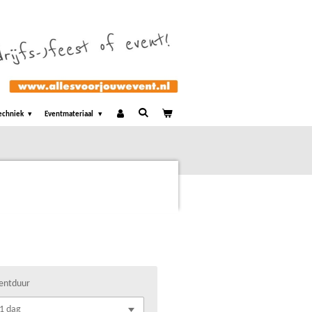
echniek
Eventmateriaal
entduur