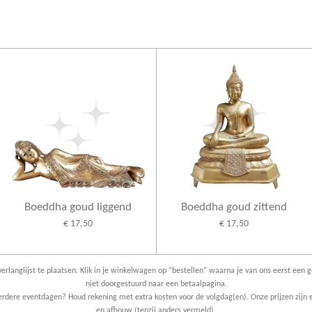
l
e
a
e
l
r
n
e
Boeddha goud liggend
Boeddha goud zittend
€ 17,50
€ 17,50
erlanglijst te plaatsen. Klik in je winkelwagen op “bestellen” waarna je van ons eerst een g
niet doorgestuurd naar een betaalpagina.
dere eventdagen? Houd rekening met extra kosten voor de volgdag(en). Onze prijzen zijn e
en afbouw (tenzij anders vermeld).