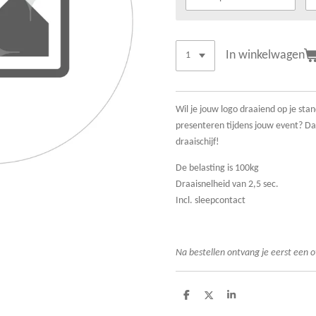
In winkelwagen
Wil je jouw logo draaiend op je stan
presenteren tijdens jouw event? Da
draaischijf!
De belasting is 100kg
Draaisnelheid van 2,5 sec.
Incl. sleepcontact
Na bestellen ontvang je eerst een o
D
D
S
e
e
h