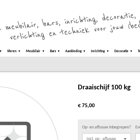
Sferen
Meubilair
Bars
Aankleding
Inrichting
Decoratie
T
Draaischijf 100 kg
€ 75,00
Op- en afbouw inbegrepen?
Ev