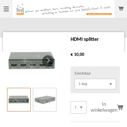
Ga
direct
naar
de
hoofdinhoud
HDMI splitter
€ 10,00
Eventduur
In
winkelwagen