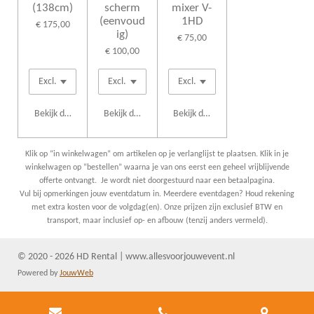
(138cm)
scherm
mixer V-
(eenvoud
1HD
€ 175,00
ig)
€ 75,00
€ 100,00
Bekijk details
Bekijk details
Bekijk details
Klik op “in winkelwagen” om artikelen op je verlanglijst te plaatsen. Klik in je
winkelwagen op “bestellen” waarna je van ons eerst een geheel vrijblijvende
offerte ontvangt. Je wordt niet doorgestuurd naar een betaalpagina.
Vul bij opmerkingen jouw eventdatum in. Meerdere eventdagen? Houd rekening
met extra kosten voor de volgdag(en). Onze prijzen zijn exclusief BTW en
transport, maar inclusief op- en afbouw (tenzij anders vermeld).
© 2020 - 2026 HD Rental | www.allesvoorjouwevent.nl
Powered by
JouwWeb