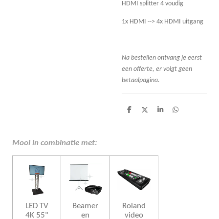
HDMI splitter 4 voudig
1x HDMI --> 4x HDMI uitgang
Na bestellen ontvang je eerst
een offerte, er volgt geen
betaalpagina.
D
D
S
D
e
e
h
e
l
e
a
l
e
l
r
e
n
e
n
Mooi in combinatie met:
LED TV
Beamer
Roland
4K 55"
en
video