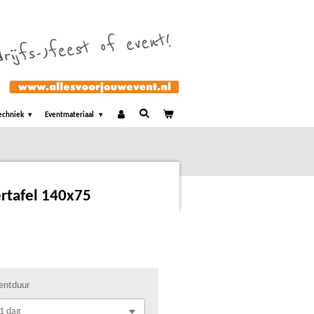
echniek
Eventmateriaal
ertafel 140x75
entduur