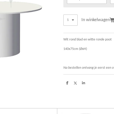
In winkelwagen
Wit rond blad en witte ronde poot
140x75cm (ØxH)
Na bestellen ontvang je eerst een o
D
D
S
e
e
h
l
e
a
e
l
r
n
e