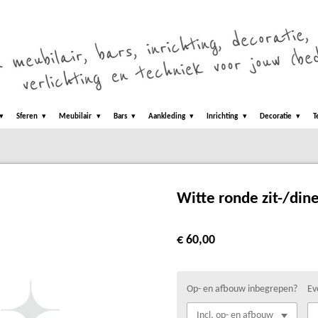
Sferen
Meubilair
Bars
Aankleding
Inrichting
Decoratie
T
Witte ronde zit-/din
€ 60,00
Op- en afbouw inbegrepen?
Ev