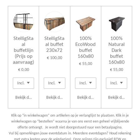
StelligSta
StelligSta
100%
100%
al
al buffet
EcoWood
Natural
buffetlijn
230x72
buffet
Dark
(Prijs op
160x80
buffet
€ 100,00
aanvraag)
160x80
€ 55,00
€ 0,00
€ 55,00
Bekijk details
Bekijk details
Bekijk details
Bekijk details
Klik op “in winkelwagen” om artikelen op je verlanglijst te plaatsen. Klik in je
winkelwagen op “bestellen” waarna je van ons eerst een geheel vrijblijvende
offerte ontvangt. Je wordt niet doorgestuurd naar een betaalpagina.
Vul bij opmerkingen jouw eventdatum in. Meerdere eventdagen? Houd rekening
met extra kosten voor de volgdag(en). Onze prijzen zijn exclusief BTW en