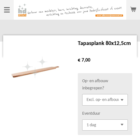
Ga
direct
naar
de
hoofdinhoud
Tapasplank 80x12,5cm
€ 7,00
Op- en afbouw
inbegrepen?
Eventduur