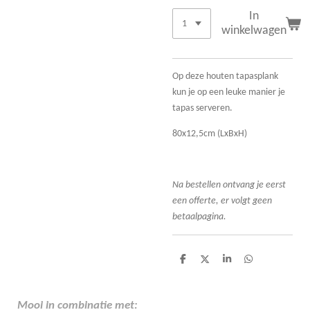
In
winkelwagen
Op deze houten tapasplank
kun je op een leuke manier je
tapas serveren.
80x12,5cm (LxBxH)
Na bestellen ontvang je eerst
een offerte, er volgt geen
betaalpagina.
D
D
S
D
e
e
h
e
l
e
a
l
e
l
r
e
n
e
n
Mooi in combinatie met: