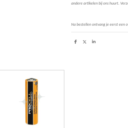
andere artikelen bij ons huurt. Ve
Na bestellen ontvang je eerst een o
D
D
S
e
e
h
l
e
a
e
l
r
n
e