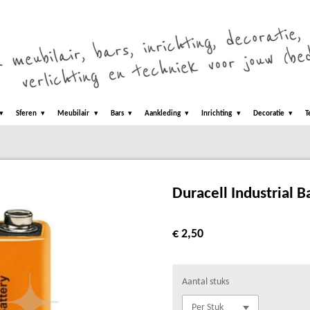
Sferen
Meubilair
Bars
Aankleding
Inrichting
Decoratie
T
Duracell Industrial B
€ 2,50
Aantal stuks