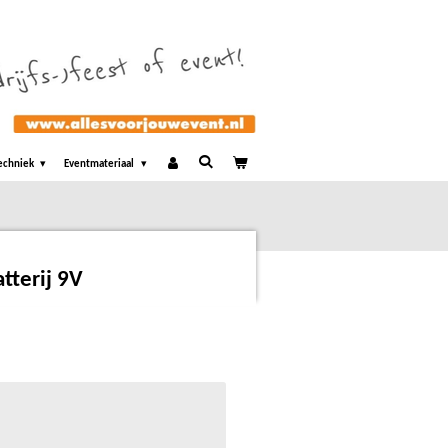
echniek
Eventmateriaal
atterij 9V