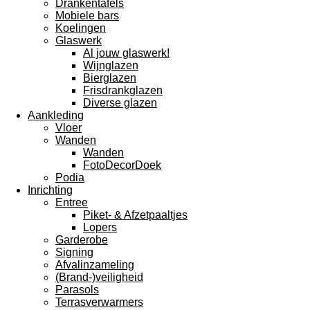
Drankentafels
Mobiele bars
Koelingen
Glaswerk
Al jouw glaswerk!
Wijnglazen
Bierglazen
Frisdrankglazen
Diverse glazen
Aankleding
Vloer
Wanden
Wanden
FotoDecorDoek
Podia
Inrichting
Entree
Piket- & Afzetpaaltjes
Lopers
Garderobe
Signing
Afvalinzameling
(Brand-)veiligheid
Parasols
Terrasverwarmers