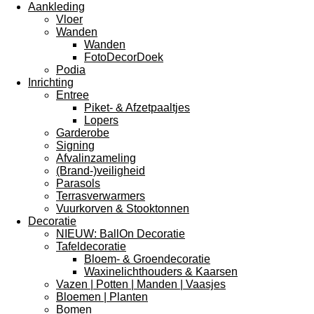
Aankleding
Vloer
Wanden
Wanden
FotoDecorDoek
Podia
Inrichting
Entree
Piket- & Afzetpaaltjes
Lopers
Garderobe
Signing
Afvalinzameling
(Brand-)veiligheid
Parasols
Terrasverwarmers
Vuurkorven & Stooktonnen
Decoratie
NIEUW: BallOn Decoratie
Tafeldecoratie
Bloem- & Groendecoratie
Waxinelichthouders & Kaarsen
Vazen | Potten | Manden | Vaasjes
Bloemen | Planten
Bomen