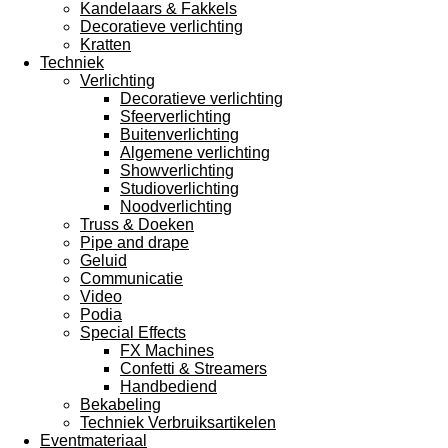
Kandelaars & Fakkels
Decoratieve verlichting
Kratten
Techniek
Verlichting
Decoratieve verlichting
Sfeerverlichting
Buitenverlichting
Algemene verlichting
Showverlichting
Studioverlichting
Noodverlichting
Truss & Doeken
Pipe and drape
Geluid
Communicatie
Video
Podia
Special Effects
FX Machines
Confetti & Streamers
Handbediend
Bekabeling
Techniek Verbruiksartikelen
Eventmateriaal