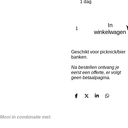
In
winkelwagen
Geschikt voor picknick/bier
banken.
Na bestellen ontvang je
eerst een offerte, er volgt
geen betaalpagina.
D
D
S
D
e
e
h
e
l
e
a
l
e
l
r
e
n
e
n
Mooi in combinatie met: