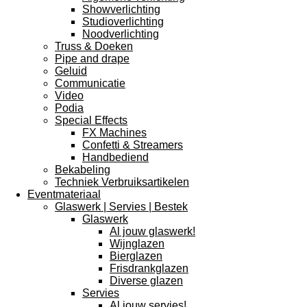
Showverlichting
Studioverlichting
Noodverlichting
Truss & Doeken
Pipe and drape
Geluid
Communicatie
Video
Podia
Special Effects
FX Machines
Confetti & Streamers
Handbediend
Bekabeling
Techniek Verbruiksartikelen
Eventmateriaal
Glaswerk | Servies | Bestek
Glaswerk
Al jouw glaswerk!
Wijnglazen
Bierglazen
Frisdrankglazen
Diverse glazen
Servies
Al jouw servies!