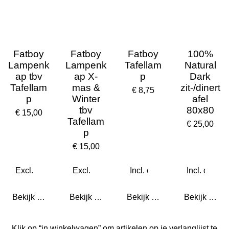
Fatboy
Fatboy
Fatboy
100%
Lampenk
Lampenk
Tafellam
Natural
ap tbv
ap X-
p
Dark
Tafellam
mas &
zit-/dinert
€ 8,75
p
Winter
afel
tbv
80x80
€ 15,00
Tafellam
€ 25,00
p
€ 15,00
Bekijk details
Bekijk details
Bekijk details
Bekijk detail
Klik op “in winkelwagen” om artikelen op je verlanglijst te