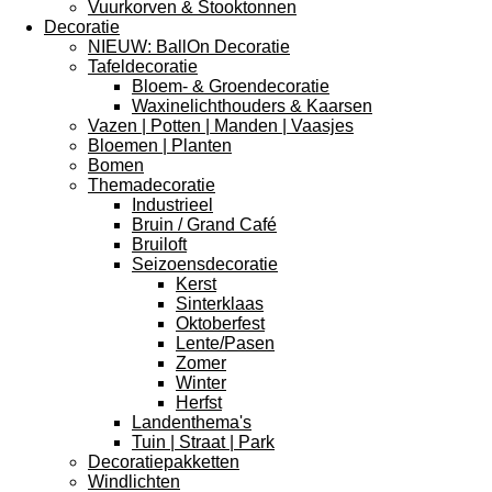
Vuurkorven & Stooktonnen
Decoratie
NIEUW: BallOn Decoratie
Tafeldecoratie
Bloem- & Groendecoratie
Waxinelichthouders & Kaarsen
Vazen | Potten | Manden | Vaasjes
Bloemen | Planten
Bomen
Themadecoratie
Industrieel
Bruin / Grand Café
Bruiloft
Seizoensdecoratie
Kerst
Sinterklaas
Oktoberfest
Lente/Pasen
Zomer
Winter
Herfst
Landenthema's
Tuin | Straat | Park
Decoratiepakketten
Windlichten