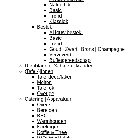
Natuurlijk
Basic
Trend
Klassiek
Bestek
Al jouw bestek!
Basic
Trend
Goud | Zwart | Brons | Champagne
Verzilverd
Buffetgereedschap
Dienbladen | Schalen | Manden
(Tafel-)linnen
Tafelkleed/laken
Molton
Tafelrok
Overige
Catering | Apparatuur
Ovens
Bereiden
BBQ
Warmhouden
Koelingen
Koffie & Thee
RVS Werktafels