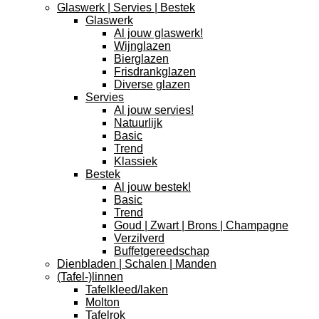
Glaswerk | Servies | Bestek
Glaswerk
Al jouw glaswerk!
Wijnglazen
Bierglazen
Frisdrankglazen
Diverse glazen
Servies
Al jouw servies!
Natuurlijk
Basic
Trend
Klassiek
Bestek
Al jouw bestek!
Basic
Trend
Goud | Zwart | Brons | Champagne
Verzilverd
Buffetgereedschap
Dienbladen | Schalen | Manden
(Tafel-)linnen
Tafelkleed/laken
Molton
Tafelrok