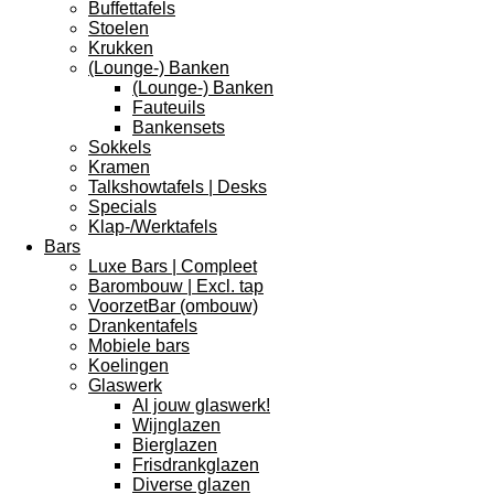
Buffettafels
Stoelen
Krukken
(Lounge-) Banken
(Lounge-) Banken
Fauteuils
Bankensets
Sokkels
Kramen
Talkshowtafels | Desks
Specials
Klap-/Werktafels
Bars
Luxe Bars | Compleet
Barombouw | Excl. tap
VoorzetBar (ombouw)
Drankentafels
Mobiele bars
Koelingen
Glaswerk
Al jouw glaswerk!
Wijnglazen
Bierglazen
Frisdrankglazen
Diverse glazen