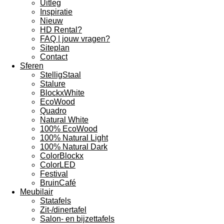
Uitleg
Inspiratie
Nieuw
HD Rental?
FAQ | jouw vragen?
Siteplan
Contact
Sferen
StelligStaal
Stalure
BlockxWhite
EcoWood
Quadro
Natural White
100% EcoWood
100% Natural Light
100% Natural Dark
ColorBlockx
ColorLED
Festival
BruinCafé
Meubilair
Statafels
Zit-/dinertafel
Salon- en bijzettafels