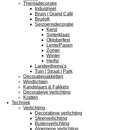
Themadecoratie
Industrieel
Bruin / Grand Café
Bruiloft
Seizoensdecoratie
Kerst
Sinterklaas
Oktoberfest
Lente/Pasen
Zomer
Winter
Herfst
Landenthema's
Tuin | Straat | Park
Decoratiepakketten
Windlichten
Kandelaars & Fakkels
Decoratieve verlichting
Kratten
Techniek
Verlichting
Decoratieve verlichting
Sfeerverlichting
Buitenverlichting
Algemene verlichting