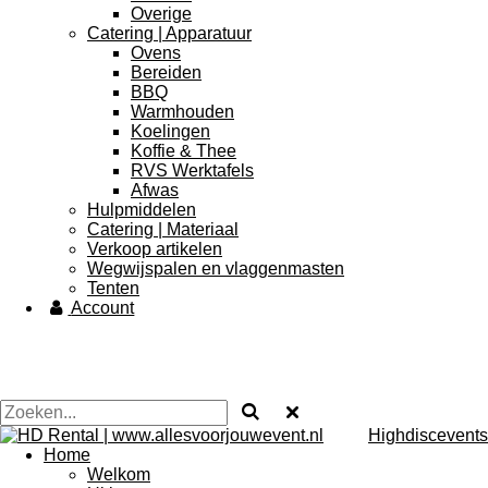
Overige
Catering | Apparatuur
Ovens
Bereiden
BBQ
Warmhouden
Koelingen
Koffie & Thee
RVS Werktafels
Afwas
Hulpmiddelen
Catering | Materiaal
Verkoop artikelen
Wegwijspalen en vlaggenmasten
Tenten
Account
Highdiscevents
Home
Welkom