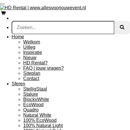
Ga
direct
naar
de
hoofdinhoud
Home
Welkom
Uitleg
Inspiratie
Nieuw
HD Rental?
FAQ | jouw vragen?
Siteplan
Contact
Sferen
StelligStaal
Stalure
BlockxWhite
EcoWood
Quadro
Natural White
100% EcoWood
100% Natural Light