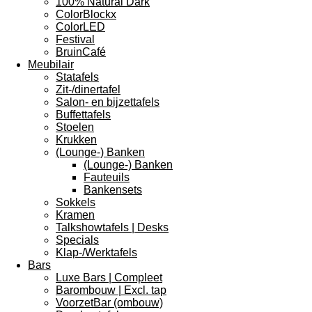
100% Natural Dark
ColorBlockx
ColorLED
Festival
BruinCafé
Meubilair
Statafels
Zit-/dinertafel
Salon- en bijzettafels
Buffettafels
Stoelen
Krukken
(Lounge-) Banken
(Lounge-) Banken
Fauteuils
Bankensets
Sokkels
Kramen
Talkshowtafels | Desks
Specials
Klap-/Werktafels
Bars
Luxe Bars | Compleet
Barombouw | Excl. tap
VoorzetBar (ombouw)