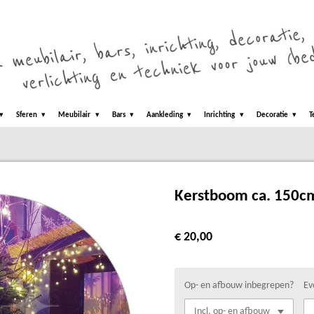
Sferen
Meubilair
Bars
Aankleding
Inrichting
Decoratie
T
Kerstboom ca. 150c
€ 20,00
Op- en afbouw inbegrepen?
Ev