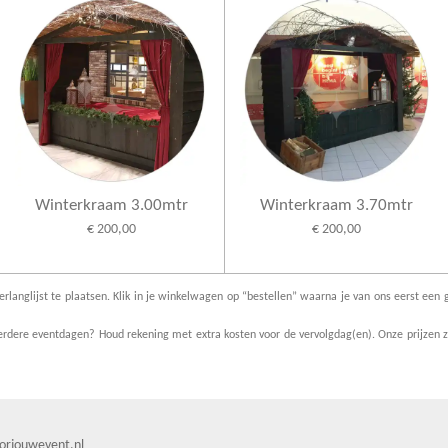
Winterkraam 3.00mtr
Winterkraam 3.70mtr
€ 200,00
€ 200,00
erlanglijst te plaatsen. Klik in je winkelwagen op “bestellen” waarna je van ons eerst een g
dere eventdagen? Houd rekening met extra kosten voor de vervolgdag(en). Onze prijzen zi
orjouwevent.nl