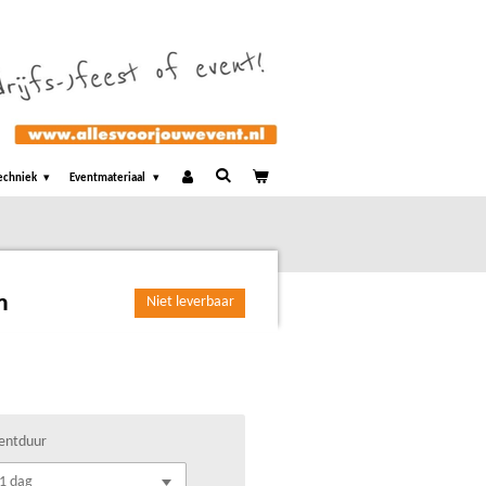
echniek
Eventmateriaal
m
Niet leverbaar
entduur