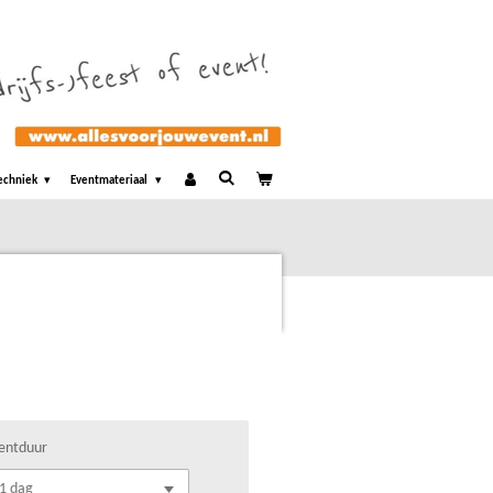
echniek
Eventmateriaal
entduur