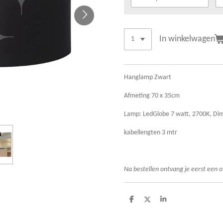
In winkelwagen
Hanglamp Zwart
Afmeting 70 x 35cm
Lamp: LedGlobe 7 watt, 2700K, Di
kabellengten 3 mtr
Na bestellen ontvang je eerst een o
D
D
S
e
e
h
l
e
a
e
l
r