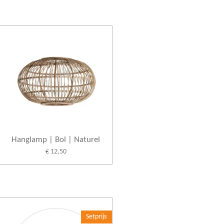
n
e
Hanglamp | Bol | Naturel
€ 12,50
Setprijs