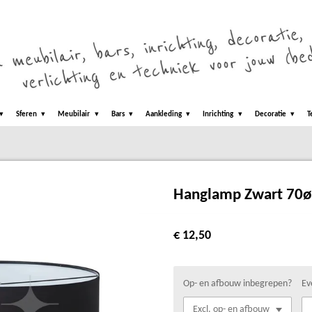
Sferen
Meubilair
Bars
Aankleding
Inrichting
Decoratie
T
Hanglamp Zwart 70ø
€ 12,50
Op- en afbouw inbegrepen?
Ev