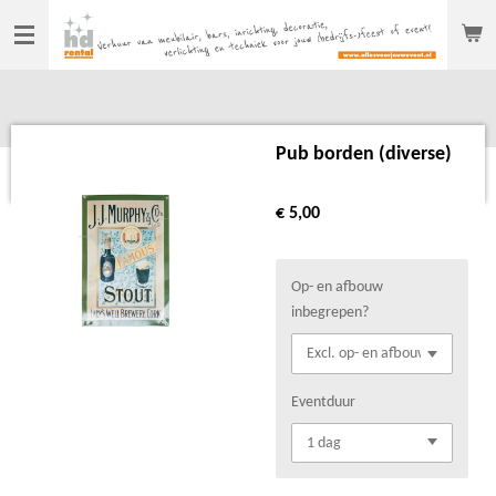
Ga
direct
naar
de
hoofdinhoud
Pub borden (diverse)
€ 5,00
Op- en afbouw
inbegrepen?
Eventduur