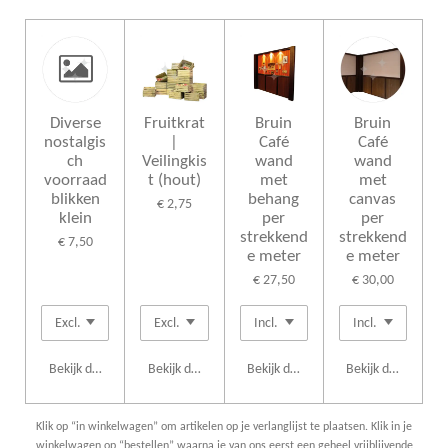
Diverse
Fruitkrat
Bruin
Bruin
nostalgis
|
Café
Café
ch
Veilingkis
wand
wand
voorraad
t (hout)
met
met
blikken
behang
canvas
€ 2,75
klein
per
per
strekkend
strekkend
€ 7,50
e meter
e meter
€ 27,50
€ 30,00
Bekijk details
Bekijk details
Bekijk details
Bekijk details
Klik op “in winkelwagen” om artikelen op je verlanglijst te plaatsen. Klik in je
winkelwagen op “bestellen” waarna je van ons eerst een geheel vrijblijvende