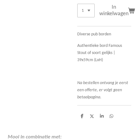
In
winkelwagen
Diverse pub borden
Authentieke bord Famous
Stout of soort gelijks |
39x59cm (LxH)
Na bestellen ontvang je eerst
een offerte, er volgt geen
betaalpagina.
D
D
S
D
e
e
h
e
l
e
a
l
e
l
r
e
n
e
n
Mooi in combinatie met: