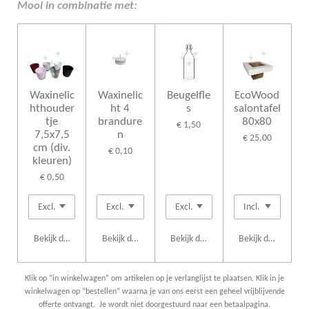
n
e
n
Mooi in combinatie met:
Waxinelic
Waxinelic
Beugelfle
EcoWood
hthouder
ht 4
s
salontafel
tje
brandure
80x80
€ 1,50
7,5x7,5
n
€ 25,00
cm (div.
€ 0,10
kleuren)
€ 0,50
Bekijk details
Bekijk details
Bekijk details
Bekijk details
Klik op “in winkelwagen” om artikelen op je verlanglijst te plaatsen. Klik in je
winkelwagen op “bestellen” waarna je van ons eerst een geheel vrijblijvende
offerte ontvangt. Je wordt niet doorgestuurd naar een betaalpagina.