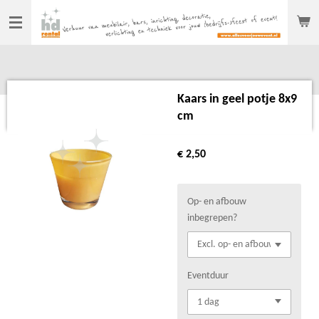
Ga
direct
naar
de
hoofdinhoud
Kaars in geel potje 8x9
cm
€ 2,50
Op- en afbouw
inbegrepen?
Eventduur