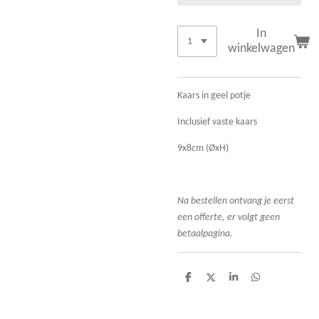
In
winkelwagen
Kaars in geel potje
Inclusief vaste kaars
9x8cm (ØxH)
Na bestellen ontvang je eerst
een offerte, er volgt geen
betaalpagina.
D
D
S
D
e
e
h
e
l
e
a
l
e
l
r
e