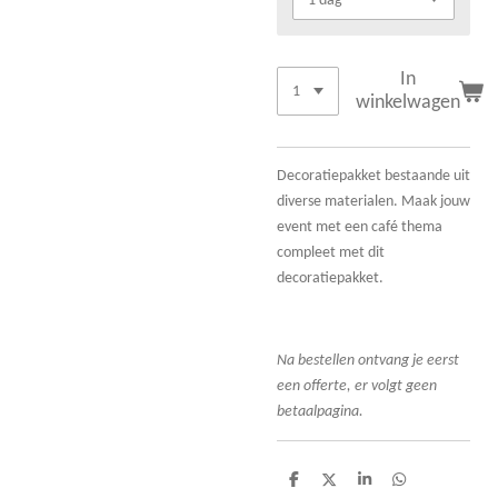
In
winkelwagen
Decoratiepakket bestaande uit
diverse materialen. Maak jouw
event met een café thema
compleet met dit
decoratiepakket.
Na bestellen ontvang je eerst
een offerte, er volgt geen
betaalpagina.
D
D
S
D