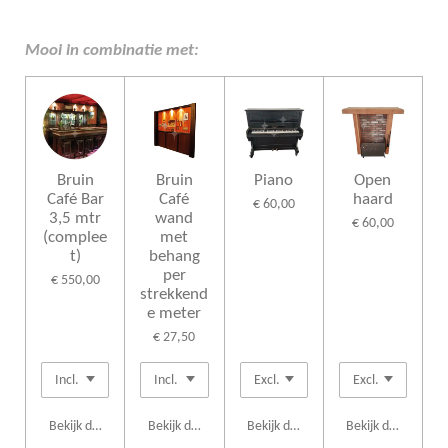
e
e
h
e
l
e
a
l
e
l
r
e
n
e
n
Mooi in combinatie met:
Bruin
Bruin
Piano
Open
Café Bar
Café
haard
€ 60,00
3,5 mtr
wand
€ 60,00
(complee
met
t)
behang
per
€ 550,00
strekkend
e meter
€ 27,50
Bekijk details
Bekijk details
Bekijk details
Bekijk details