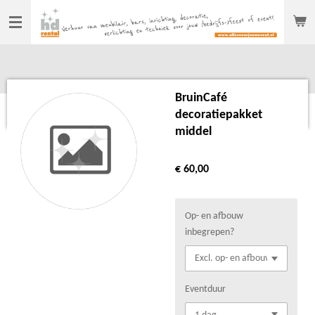
Ga
direct
naar
de
hoofdinhoud
BruinCafé
decoratiepakket
middel
€ 60,00
Op- en afbouw
inbegrepen?
Eventduur