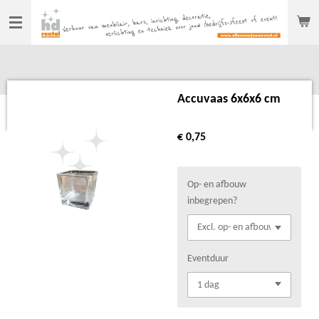
Ga
direct
naar
de
hoofdinhoud
Accuvaas 6x6x6 cm
€ 0,75
Op- en afbouw
inbegrepen?
Eventduur