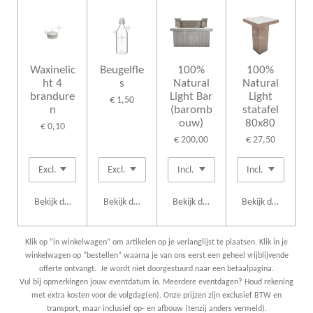
Waxinelic
Beugelfle
100%
100%
ht 4
s
Natural
Natural
brandure
Light Bar
Light
€ 1,50
n
(baromb
statafel
ouw)
80x80
€ 0,10
€ 200,00
€ 27,50
Bekijk details
Bekijk details
Bekijk details
Bekijk details
Klik op “in winkelwagen” om artikelen op je verlanglijst te plaatsen. Klik in je
winkelwagen op “bestellen” waarna je van ons eerst een geheel vrijblijvende
offerte ontvangt. Je wordt niet doorgestuurd naar een betaalpagina.
Vul bij opmerkingen jouw eventdatum in. Meerdere eventdagen? Houd rekening
met extra kosten voor de volgdag(en). Onze prijzen zijn exclusief BTW en
transport, maar inclusief op- en afbouw (tenzij anders vermeld).