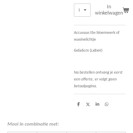
In
winkelwagen
Accuvaas tbv bloemwerk of
waxinelichtje
6x6x6cm (LxBxH)
Na bestellen ontvang je eerst
een offerte, er volgt geen
betaalpagina.
D
D
S
D
e
e
h
e
l
e
a
l
e
l
r
e
n
e
n
Mooi in combinatie met: