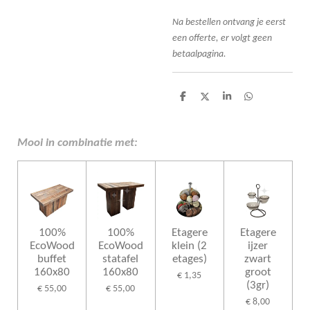
Na bestellen ont
vang je eerst
een offerte, er volgt geen
betaalpagina.
D
D
S
D
e
e
h
e
l
e
a
l
e
l
r
e
n
e
n
Mooi in combinatie met:
100%
100%
Etagere
Etagere
EcoWood
EcoWood
klein (2
ijzer
buffet
statafel
etages)
zwart
160x80
160x80
groot
€ 1,35
(3gr)
€ 55,00
€ 55,00
€ 8,00