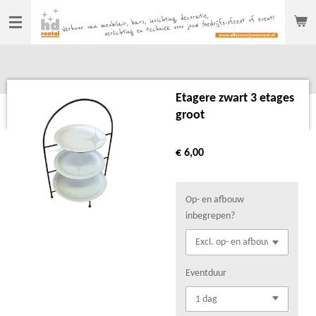
Ga
direct
naar
de
hoofdinhoud
Etagere zwart 3 etages
groot
€ 6,00
Op- en afbouw
inbegrepen?
Eventduur