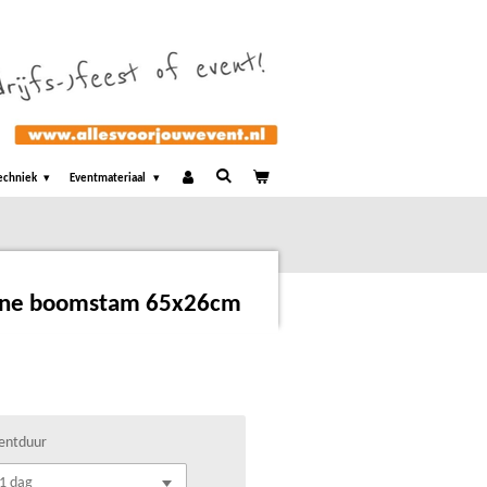
echniek
Eventmateriaal
mine boomstam 65x26cm
entduur