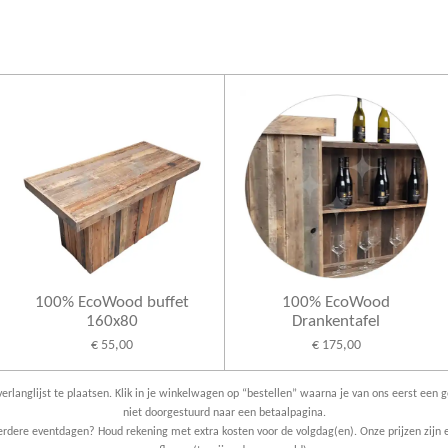
l
e
a
e
l
r
n
e
100% EcoWood buffet
100% EcoWood
160x80
Drankentafel
€ 55,00
€ 175,00
erlanglijst te plaatsen. Klik in je winkelwagen op “bestellen” waarna je van ons eerst een g
niet doorgestuurd naar een betaalpagina.
dere eventdagen? Houd rekening met extra kosten voor de volgdag(en). Onze prijzen zijn e