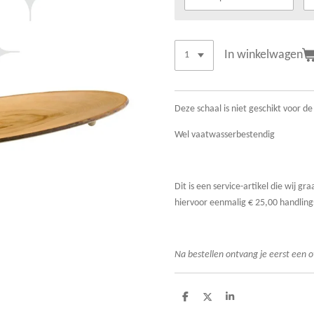
In winkelwagen
Deze schaal is niet geschikt voor d
Wel vaatwasserbestendig
Dit is een service-artikel die wij 
hiervoor eenmalig € 25,00 handling
Na bestellen ont
vang je eerst een o
D
D
S
e
e
h