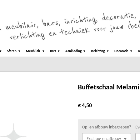
Sferen
Meubilair
Bars
Aankleding
Inrichting
Decoratie
T
Buffetschaal Mela
€ 4,50
Op- en afbouw inbegrepen?
Ev