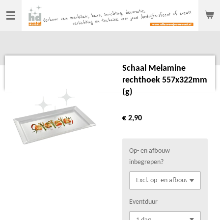
Ga
direct
naar
de
hoofdinhoud
Schaal Melamine
rechthoek 557x322mm
(g)
€ 2,90
Op- en afbouw
inbegrepen?
Eventduur