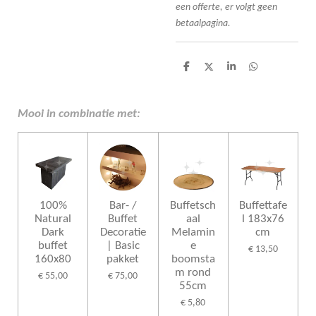
een offerte, er volgt geen
betaalpagina.
D
D
S
D
e
e
h
e
l
e
a
l
e
l
r
e
n
e
n
Mooi in combinatie met:
100%
Bar- /
Buffetsch
Buffettafe
Natural
Buffet
aal
l 183x76
Dark
Decoratie
Melamin
cm
buffet
| Basic
e
€ 13,50
160x80
pakket
boomsta
m rond
€ 55,00
€ 75,00
55cm
€ 5,80