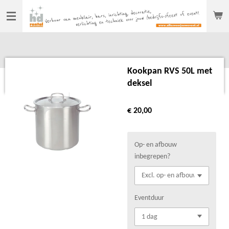
Ga
direct
naar
de
hoofdinhoud
Kookpan RVS 50L met
deksel
€ 20,00
Op- en afbouw
inbegrepen?
Eventduur