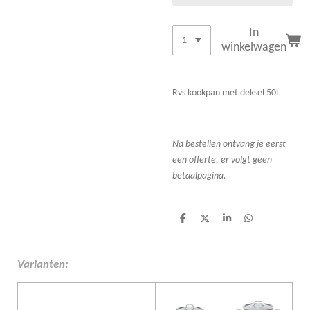
In
winkelwagen
Rvs kookpan met deksel 50L
Na bestellen ontvang je eerst
een offerte, er volgt geen
betaalpagina.
D
D
S
D
e
e
h
e
l
e
a
l
e
l
r
e
n
e
n
Varianten: