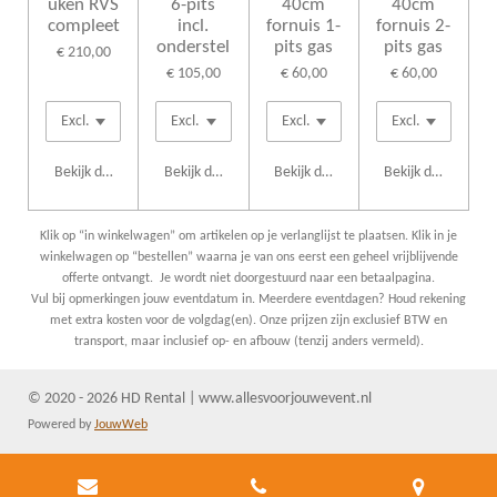
uken RVS
6-pits
40cm
40cm
compleet
incl.
fornuis 1-
fornuis 2-
onderstel
pits gas
pits gas
€ 210,00
€ 105,00
€ 60,00
€ 60,00
Bekijk details
Bekijk details
Bekijk details
Bekijk details
Klik op “in winkelwagen” om artikelen op je verlanglijst te plaatsen. Klik in je
winkelwagen op “bestellen” waarna je van ons eerst een geheel vrijblijvende
offerte ontvangt. Je wordt niet doorgestuurd naar een betaalpagina.
Vul bij opmerkingen jouw eventdatum in. Meerdere eventdagen? Houd rekening
met extra kosten voor de volgdag(en). Onze prijzen zijn exclusief BTW en
transport, maar inclusief op- en afbouw (tenzij anders vermeld).
© 2020 - 2026 HD Rental | www.allesvoorjouwevent.nl
Powered by
JouwWeb