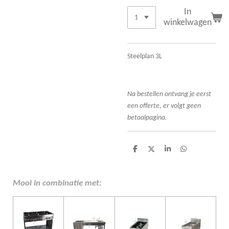
In
winkelwagen
Steelplan 3L
Na bestellen ontvang je eerst
een offerte, er volgt geen
betaalpagina.
D
D
S
D
e
e
h
e
l
e
a
l
e
l
r
e
n
e
n
Mooi in combinatie met: