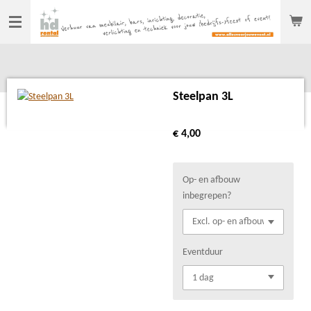
Ga
direct
naar
de
hoofdinhoud
Steelpan 3L
€ 4,00
Op- en afbouw
inbegrepen?
Eventduur