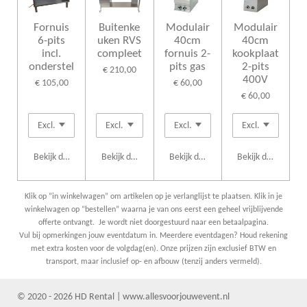
Fornuis
Buitenke
Modulair
Modulair
6-pits
uken RVS
40cm
40cm
incl.
compleet
fornuis 2-
kookplaat
onderstel
pits gas
2-pits
€ 210,00
400V
€ 105,00
€ 60,00
€ 60,00
Bekijk details
Bekijk details
Bekijk details
Bekijk details
Klik op “in winkelwagen” om artikelen op je verlanglijst te plaatsen. Klik in je
winkelwagen op “bestellen” waarna je van ons eerst een geheel vrijblijvende
offerte ontvangt. Je wordt niet doorgestuurd naar een betaalpagina.
Vul bij opmerkingen jouw eventdatum in. Meerdere eventdagen? Houd rekening
met extra kosten voor de volgdag(en). Onze prijzen zijn exclusief BTW en
transport, maar inclusief op- en afbouw (tenzij anders vermeld).
© 2020 - 2026 HD Rental | www.allesvoorjouwevent.nl