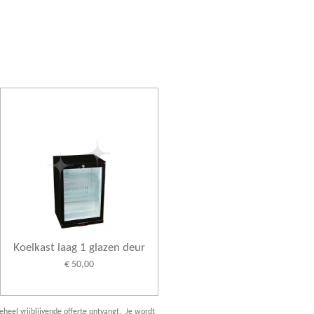
Koelkast laag 1 glazen deur
€ 50,00
eheel vrijblijvende offerte ontvangt. Je wordt