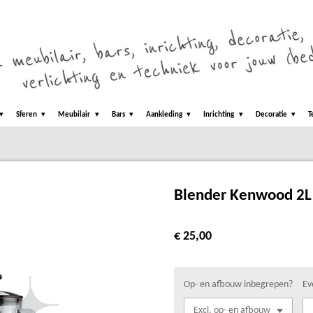
Sferen
Meubilair
Bars
Aankleding
Inrichting
Decoratie
T
Blender Kenwood 2L
€ 25,00
Op- en afbouw inbegrepen?
Ev