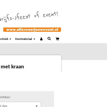
echniek
Eventmateriaal
 met kraan
entduur