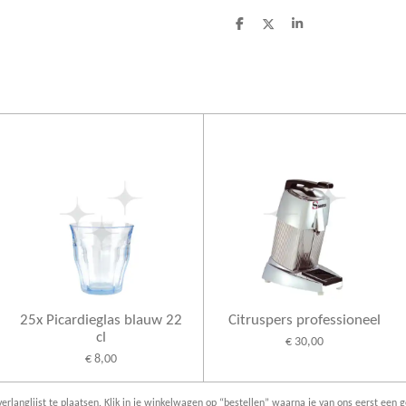
D
D
S
e
e
h
l
e
a
e
l
r
n
e
25x Picardieglas blauw 22
Citruspers professioneel
cl
€ 30,00
€ 8,00
erlanglijst te plaatsen. Klik in je winkelwagen op “bestellen” waarna je van ons eerst een g