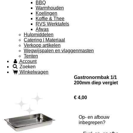
BBQ
Warmhouden
Koelingen
Koffie & Thee
RVS Werktafels
Afwas
Hulpmiddelen
Catering | Materiaal
Verkoop artikelen
Wegwijspalen en vlaggenmasten
Tenten
Account
Zoeken
Winkelwagen
Gastronormbak 1/1
200mm diep vergiet
€ 4,00
Op- en afbouw
inbegrepen?