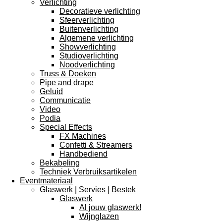
Verlichting
Decoratieve verlichting
Sfeerverlichting
Buitenverlichting
Algemene verlichting
Showverlichting
Studioverlichting
Noodverlichting
Truss & Doeken
Pipe and drape
Geluid
Communicatie
Video
Podia
Special Effects
FX Machines
Confetti & Streamers
Handbediend
Bekabeling
Techniek Verbruiksartikelen
Eventmateriaal
Glaswerk | Servies | Bestek
Glaswerk
Al jouw glaswerk!
Wijnglazen