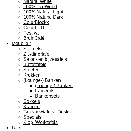
Natural White
100% EcoWood
100% Natural Light
100% Natural Dark
ColorBlockx
ColorLED
Festival
BruinCafé
Meubilair
Statafels
Zit-/dinertafel
Salon- en bijzettafels
Buffettafels
Stoelen
Krukken
(Lounge-) Banken
(Lounge-) Banken
Fauteuils
Bankensets
Sokkels
Kramen
Talkshowtafels | Desks
Specials
Klap-/Werktafels
Bars