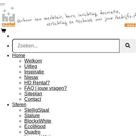
Ga
direct
naar
de
hoofdinhoud
Home
Welkom
Uitleg
Inspiratie
Nieuw
HD Rental?
FAQ | jouw vragen?
Siteplan
Contact
Sferen
StelligStaal
Stalure
BlockxWhite
EcoWood
Quadro