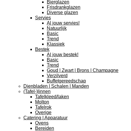
Bierglazen
Frisdrankglazen
Diverse glazen
Servies
Al jouw servies!
Natuurlijk
Basic
Trend
Klassiek
Bestek
Al jouw bestek!
Basic
Trend
Goud | Zwart | Brons | Champagne
Verzilverd
Buffetgereedschap
Dienbladen | Schalen | Manden
(Tafel-)linnen
Tafelkleed/laken
Molton
Tafelrok
Overige
Catering | Apparatuur
Ovens
Bereiden