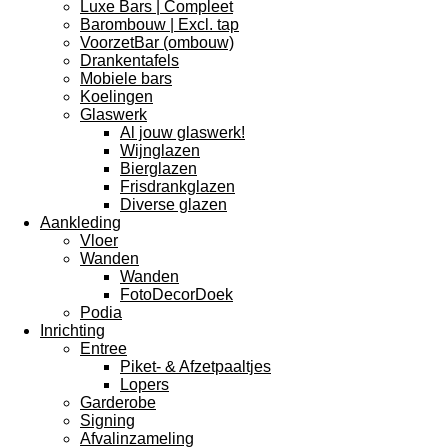
Luxe Bars | Compleet
Barombouw | Excl. tap
VoorzetBar (ombouw)
Drankentafels
Mobiele bars
Koelingen
Glaswerk
Al jouw glaswerk!
Wijnglazen
Bierglazen
Frisdrankglazen
Diverse glazen
Aankleding
Vloer
Wanden
Wanden
FotoDecorDoek
Podia
Inrichting
Entree
Piket- & Afzetpaaltjes
Lopers
Garderobe
Signing
Afvalinzameling