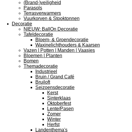
(Brand-)veiligheid
Parasols
Terrasverwarmers
Vuurkorven & Stooktonnen
Decoratie
NIEUW: BallOn Decoratie
Tafeldecoratie
Bloem- & Groendecoratie
Waxinelichthouders & Kaarsen
Vazen | Potten | Manden | Vaasjes
Bloemen | Planten
Bomen
Themadecoratie
Industrieel
Bruin / Grand Café
Bruiloft
Seizoensdecoratie
Kerst
Sinterklaas
Oktoberfest
Lente/Pasen
Zomer
Winter
Herfst
Landenthema's