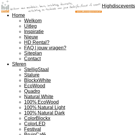
Highdiscevents
Home
Welkom
Uitleg
Inspiratie
Nieuw
HD Rental?
FAQ | jouw vragen?
Siteplan
Contact
Sferen
StelligStaal
Stalure
BlockxWhite
EcoWood
Quadro
Natural White
100% EcoWood
100% Natural Light
100% Natural Dark
ColorBlockx
ColorLED
Festival
BruinCafé