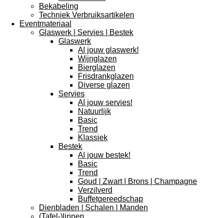
Bekabeling
Techniek Verbruiksartikelen
Eventmateriaal
Glaswerk | Servies | Bestek
Glaswerk
Al jouw glaswerk!
Wijnglazen
Bierglazen
Frisdrankglazen
Diverse glazen
Servies
Al jouw servies!
Natuurlijk
Basic
Trend
Klassiek
Bestek
Al jouw bestek!
Basic
Trend
Goud | Zwart | Brons | Champagne
Verzilverd
Buffetgereedschap
Dienbladen | Schalen | Manden
(Tafel-)linnen