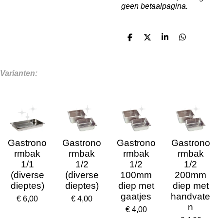
geen betaalpagina.
D
D
S
D
e
e
h
e
l
e
a
l
e
l
r
e
n
e
n
Varianten:
Gastrono
Gastrono
Gastrono
Gastrono
rmbak
rmbak
rmbak
rmbak
1/1
1/2
1/2
1/2
(diverse
(diverse
100mm
200mm
dieptes)
dieptes)
diep met
diep met
gaatjes
handvate
€ 6,00
€ 4,00
n
€ 4,00