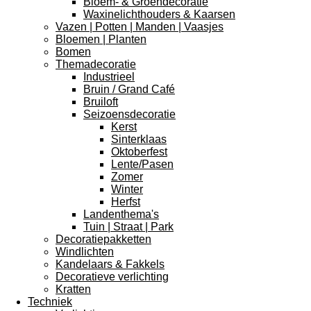
Bloem- & Groendecoratie
Waxinelichthouders & Kaarsen
Vazen | Potten | Manden | Vaasjes
Bloemen | Planten
Bomen
Themadecoratie
Industrieel
Bruin / Grand Café
Bruiloft
Seizoensdecoratie
Kerst
Sinterklaas
Oktoberfest
Lente/Pasen
Zomer
Winter
Herfst
Landenthema's
Tuin | Straat | Park
Decoratiepakketten
Windlichten
Kandelaars & Fakkels
Decoratieve verlichting
Kratten
Techniek