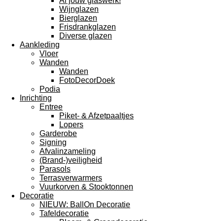
Al jouw glaswerk!
Wijnglazen
Bierglazen
Frisdrankglazen
Diverse glazen
Aankleding
Vloer
Wanden
Wanden
FotoDecorDoek
Podia
Inrichting
Entree
Piket- & Afzetpaaltjes
Lopers
Garderobe
Signing
Afvalinzameling
(Brand-)veiligheid
Parasols
Terrasverwarmers
Vuurkorven & Stooktonnen
Decoratie
NIEUW: BallOn Decoratie
Tafeldecoratie