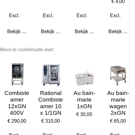
€ 4,00
Bekijk details
Bekijk details
Bekijk details
Bekijk detail
Mooi in combinatie met:
Combiste
Rational
Au bain-
Au bain-
amer
Combiste
marie
marie
12xGN
amer 10
1xGN
wagen
400V
x 1/1GN
2xGN
€ 30,00
€ 290,00
€ 310,00
€ 65,00