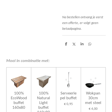
Na bestellen ont
vang je eerst
een offerte, er volgt geen
betaalpagina.
D
D
S
D
e
e
h
e
l
e
a
l
e
l
r
e
n
e
n
Mooi in combinatie met:
100%
100%
Serveerle
Wokpan
EcoWood
Natural
pel buffet
30cm
buffet
Light
met steel
€ 0,95
160x80
buffet
€ 4,00