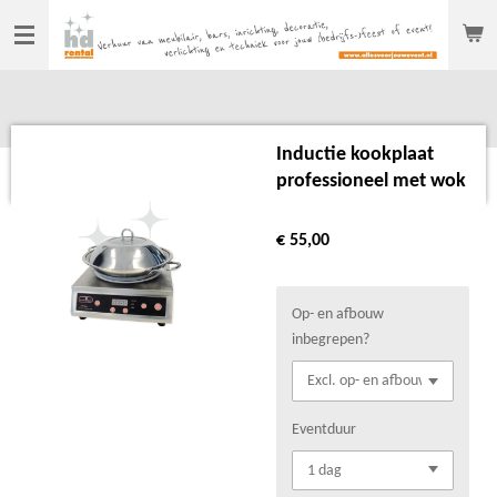
Ga
direct
naar
de
hoofdinhoud
Inductie kookplaat
professioneel met wok
€ 55,00
Op- en afbouw
inbegrepen?
Eventduur