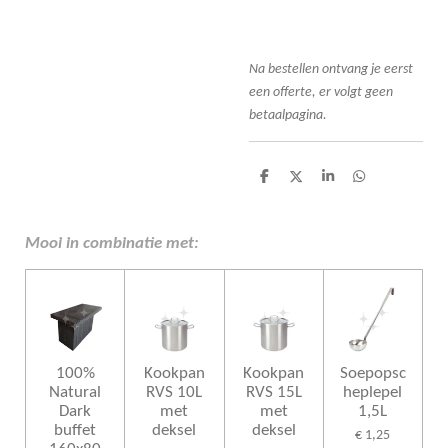
Na bestellen ont
vang je eerst
een offerte, er volgt geen
betaalpagina.
D
D
S
D
e
e
h
e
l
e
a
l
e
l
r
e
n
e
n
Mooi in combinatie met:
100%
Kookpan
Kookpan
Soepopsc
Natural
RVS 10L
RVS 15L
heplepel
Dark
met
met
1,5L
buffet
deksel
deksel
€ 1,25