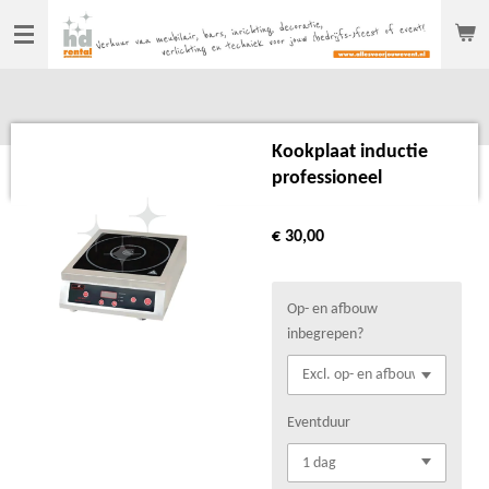
Ga
direct
naar
de
hoofdinhoud
Kookplaat inductie
professioneel
€ 30,00
Op- en afbouw
inbegrepen?
Eventduur