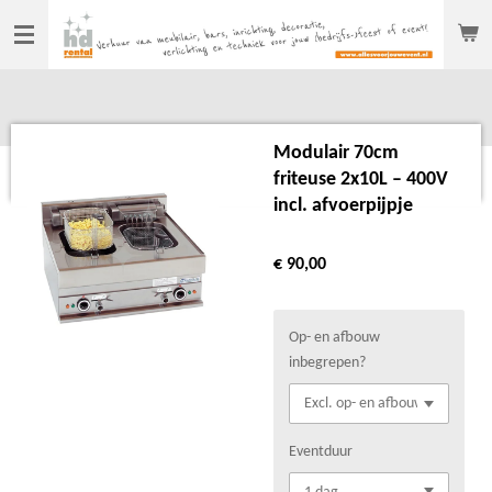
Ga
direct
naar
de
hoofdinhoud
Modulair 70cm
friteuse 2x10L – 400V
incl. afvoerpijpje
€ 90,00
Op- en afbouw
inbegrepen?
Eventduur