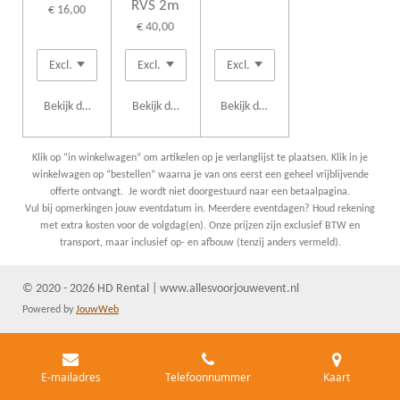
RVS 2m
€ 16,00
€ 40,00
Bekijk details
Bekijk details
Bekijk details
Klik op “in winkelwagen” om artikelen op je verlanglijst te plaatsen. Klik in je
winkelwagen op “bestellen” waarna je van ons eerst een geheel vrijblijvende
offerte ontvangt. Je wordt niet doorgestuurd naar een betaalpagina.
Vul bij opmerkingen jouw eventdatum in. Meerdere eventdagen? Houd rekening
met extra kosten voor de volgdag(en). Onze prijzen zijn exclusief BTW en
transport, maar inclusief op- en afbouw (tenzij anders vermeld).
© 2020 - 2026 HD Rental | www.allesvoorjouwevent.nl
Powered by
JouwWeb
E-mailadres
Telefoonnummer
Kaart