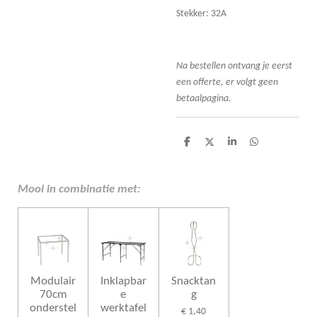
Stekker: 32A
Na bestellen ont
vang je eerst
een offerte, er volgt geen
betaalpagina.
D
D
S
D
e
e
h
e
l
e
a
l
e
l
r
e
n
e
n
Mooi in combinatie met:
Modulair
Inklapbar
Snacktan
70cm
e
g
onderstel
werktafel
€ 1,40