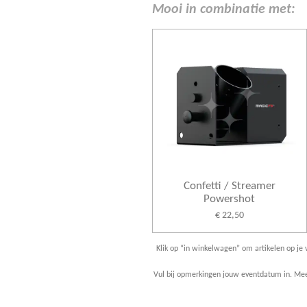
Mooi in combinatie met:
Confetti / Streamer
Powershot
€ 22,50
Klik op “in winkelwagen” om artikelen op je v
Vul bij opmerkingen jouw eventdatum in. Meer