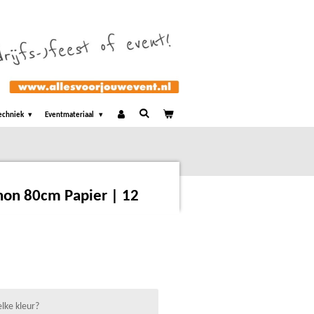
echniek
Eventmateriaal
nnon 80cm Papier | 12
lke kleur?