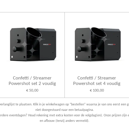
Confetti / Streamer
Confetti / Streamer
Powershot set 2 voudig
Powershot set 4 voudig
€ 50,00
€ 100,00
erlanglijst te plaatsen. Klik in je winkelwagen op “bestellen” waarna je van ons eerst een g
niet doorgestuurd naar een betaalpagina.
dere eventdagen? Houd rekening met extra kosten voor de volgdag(en). Onze prijzen zijn e
en afbouw (tenzij anders vermeld).