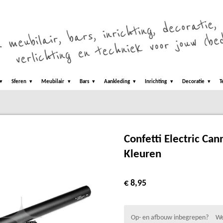
Sferen
Meubilair
Bars
Aankleding
Inrichting
Decoratie
T
Confetti Electric Ca
Kleuren
€ 8,95
Op- en afbouw inbegrepen?
We