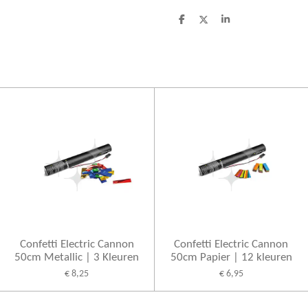
D
D
S
e
e
h
l
e
a
e
l
r
n
e
Confetti Electric Cannon
Confetti Electric Cannon
50cm Metallic | 3 Kleuren
50cm Papier | 12 kleuren
€ 8,25
€ 6,95