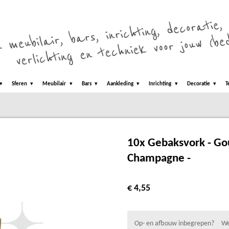
Sferen
Meubilair
Bars
Aankleding
Inrichting
Decoratie
T
10x Gebaksvork - Go
Champagne -
€ 4,55
Op- en afbouw inbegrepen?
We