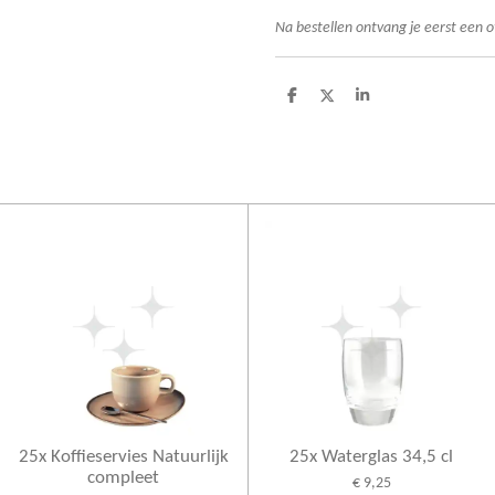
Na bestellen ontvang je eerst een o
D
D
S
e
e
h
l
e
a
e
l
r
n
e
25x Koffieservies Natuurlijk
25x Waterglas 34,5 cl
compleet
€ 9,25