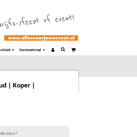
echniek
Eventmateriaal
ud | Koper |
lke kleur?