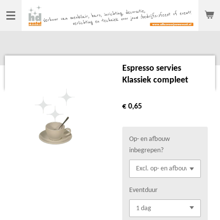
Ga
direct
naar
de
hoofdinhoud
Espresso servies
Klassiek compleet
€ 0,65
Op- en afbouw
inbegrepen?
Eventduur