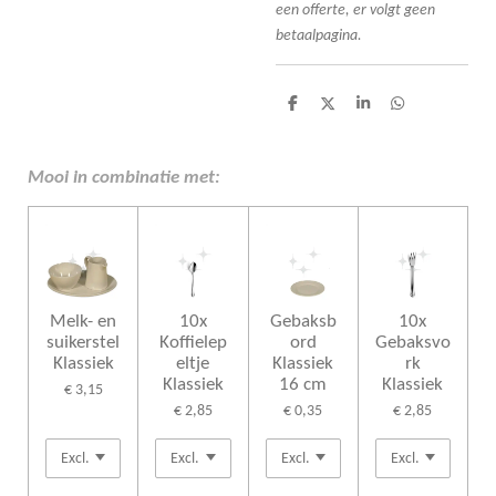
een offerte, er volgt geen
betaalpagina.
D
D
S
D
e
e
h
e
l
e
a
l
e
l
r
e
n
e
n
Mooi in combinatie met:
Melk- en
10x
Gebaksb
10x
suikerstel
Koffielep
ord
Gebaksvo
Klassiek
eltje
Klassiek
rk
Klassiek
16 cm
Klassiek
€ 3,15
€ 2,85
€ 0,35
€ 2,85