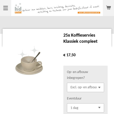
Ga
direct
naar
de
hoofdinhoud
25x Koffieservies
Klassiek compleet
€ 17,50
Op- en afbouw
inbegrepen?
Eventduur