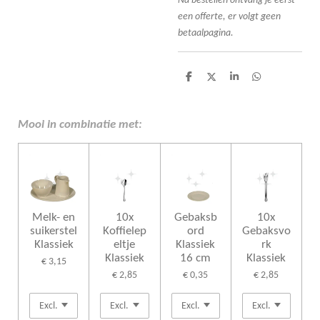
Na bestellen ontvang je eerst
een offerte, er volgt geen
betaalpagina.
D
D
S
D
e
e
h
e
l
e
a
l
e
l
r
e
n
e
n
Mooi in combinatie met:
Melk- en
10x
Gebaksb
10x
suikerstel
Koffielep
ord
Gebaksvo
Klassiek
eltje
Klassiek
rk
Klassiek
16 cm
Klassiek
€ 3,15
€ 2,85
€ 0,35
€ 2,85